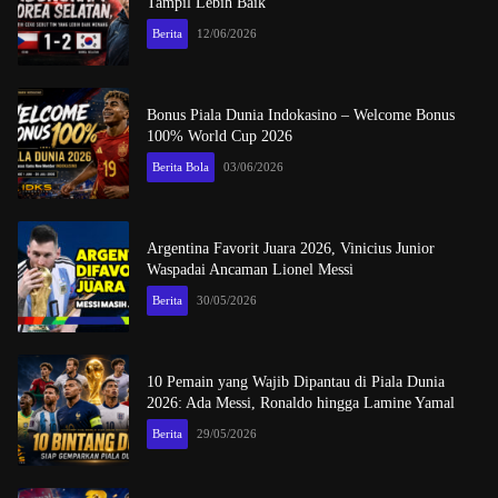
Tampil Lebih Baik
Berita
12/06/2026
Bonus Piala Dunia Indokasino – Welcome Bonus
100% World Cup 2026
Berita Bola
03/06/2026
Argentina Favorit Juara 2026, Vinicius Junior
Waspadai Ancaman Lionel Messi
Berita
30/05/2026
10 Pemain yang Wajib Dipantau di Piala Dunia
2026: Ada Messi, Ronaldo hingga Lamine Yamal
Berita
29/05/2026