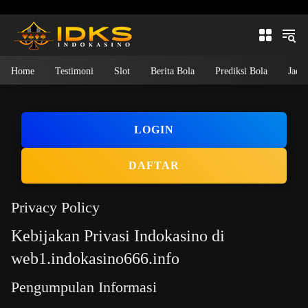
Langsung ke konten
Home
Testimoni
Slot
Berita Bola
Prediksi Bola
Jadw
LOGIN
DAFTAR
Privacy Policy
Kebijakan Privasi Indokasino di
web1.indokasino666.info
Pengumpulan Informasi