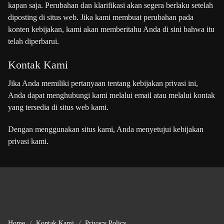
kapan saja. Perubahan dan klarifikasi akan segera berlaku setelah
diposting di situs web. Jika kami membuat perubahan pada
konten kebijakan, kami akan memberitahu Anda di sini bahwa itu
telah diperbarui.
Kontak Kami
Jika Anda memiliki pertanyaan tentang kebijakan privasi ini,
Anda dapat menghubungi kami melalui email atau melalui kontak
yang tersedia di situs web kami.
Dengan menggunakan situs kami, Anda menyetujui kebijakan
privasi kami.
Home
Kontak Kami
Privacy Policy