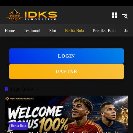
Langsung ke konten
Home
Testimoni
Slot
Berita Bola
Prediksi Bola
Jadw
LOGIN
DAFTAR
Liga Italia
Berita Bola