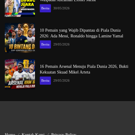
Berita
30/05/2026
10 Pemain yang Wajib Dipantau di Piala Dunia
2026: Ada Messi, Ronaldo hingga Lamine Yamal
Berita
29/05/2026
16 Pemain Arsenal Menuju Piala Dunia 2026, Bukti
Kekuatan Skuad Mikel Arteta
Berita
29/05/2026
Home
Kontak Kami
Privacy Policy