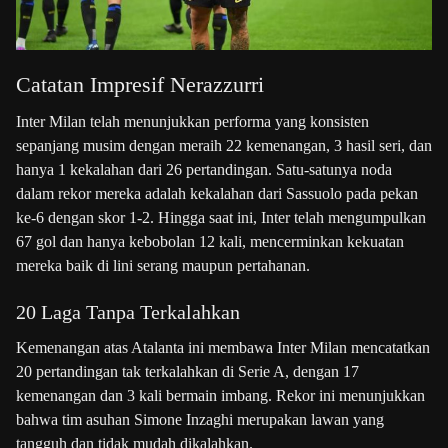
Catatan Impresif Nerazzurri
Inter Milan telah menunjukkan performa yang konsisten
sepanjang musim dengan meraih 22 kemenangan, 3 hasil seri, dan
hanya 1 kekalahan dari 26 pertandingan. Satu-satunya noda
dalam rekor mereka adalah kekalahan dari Sassuolo pada pekan
ke-6 dengan skor 1-2. Hingga saat ini, Inter telah mengumpulkan
67 gol dan hanya kebobolan 12 kali, mencerminkan kekuatan
mereka baik di lini serang maupun pertahanan.
20 Laga Tanpa Terkalahkan
Kemenangan atas Atalanta ini membawa Inter Milan mencatatkan
20 pertandingan tak terkalahkan di Serie A, dengan 17
kemenangan dan 3 kali bermain imbang. Rekor ini menunjukkan
bahwa tim asuhan Simone Inzaghi merupakan lawan yang
tangguh dan tidak mudah dikalahkan.