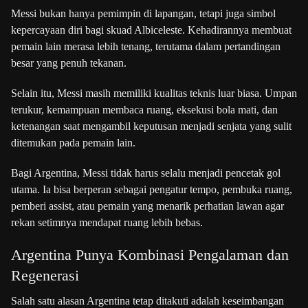
Messi bukan hanya pemimpin di lapangan, tetapi juga simbol
kepercayaan diri bagi skuad Albiceleste. Kehadirannya membuat
pemain lain merasa lebih tenang, terutama dalam pertandingan
besar yang penuh tekanan.
Selain itu, Messi masih memiliki kualitas teknis luar biasa. Umpan
terukur, kemampuan membaca ruang, eksekusi bola mati, dan
ketenangan saat mengambil keputusan menjadi senjata yang sulit
ditemukan pada pemain lain.
Bagi Argentina, Messi tidak harus selalu menjadi pencetak gol
utama. Ia bisa berperan sebagai pengatur tempo, pembuka ruang,
pemberi assist, atau pemain yang menarik perhatian lawan agar
rekan setimnya mendapat ruang lebih bebas.
Argentina Punya Kombinasi Pengalaman dan
Regenerasi
Salah satu alasan Argentina tetap ditakuti adalah keseimbangan