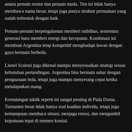
antara pemain senior dan pemain muda. Tim ini tidak hanya
membawa nama besar, tetapi juga punya struktur permainan yang
sudah terbentuk dengan baik.
Pemain-pemain berpengalaman memberi stabilitas, sementara
generasi baru memberi energi dan kecepatan. Kombinasi ini
membuat Argentina tetap kompetitif menghadapi lawan dengan
gaya bermain berbeda.
Lionel Scaloni juga dikenal mampu menyesuaikan strategi sesuai
kebutuhan pertandingan. Argentina bisa bermain sabar dengan
penguasaan bola, tetapi juga mampu menyerang cepat ketika
mendapatkan ruang.
Kematangan taktik seperti ini sangat penting di Piala Dunia.
Turnamen besar tidak hanya soal kualitas individu, tetapi juga
kemampuan membaca situasi, menjaga emosi, dan mengambil
keputusan tepat di momen krusial.