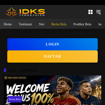
Langsung ke konten
Home
Testimoni
Slot
Berita Bola
Prediksi Bola
Jadw
LOGIN
DAFTAR
Liga 1 Indonesia
Berita Bola