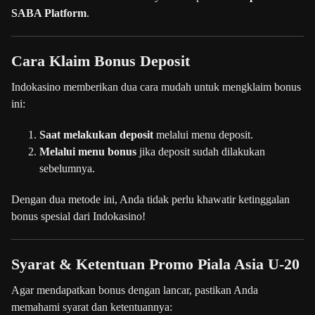
SABA Platform
.
Cara Klaim Bonus Deposit
Indokasino memberikan dua cara mudah untuk mengklaim bonus
ini:
Saat melakukan deposit
melalui menu deposit.
Melalui menu bonus
jika deposit sudah dilakukan
sebelumnya.
Dengan dua metode ini, Anda tidak perlu khawatir ketinggalan
bonus spesial dari Indokasino!
Syarat & Ketentuan Promo Piala Asia U-20
Agar mendapatkan bonus dengan lancar, pastikan Anda
memahami syarat dan ketentuannya: