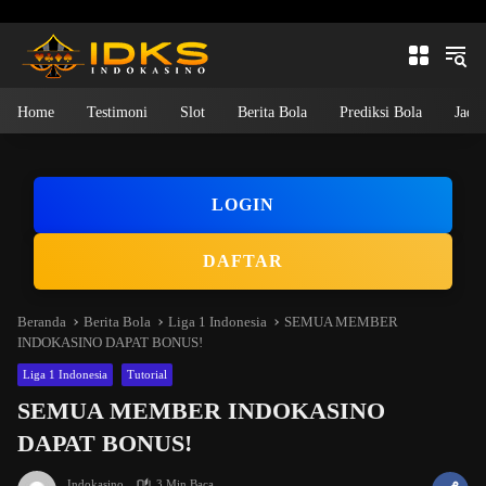
Langsung ke konten
Home
Testimoni
Slot
Berita Bola
Prediksi Bola
Jadw
LOGIN
DAFTAR
Beranda
Berita Bola
Liga 1 Indonesia
SEMUA MEMBER
INDOKASINO DAPAT BONUS!
Liga 1 Indonesia
Tutorial
SEMUA MEMBER INDOKASINO
DAPAT BONUS!
Indokasino
3 Min Baca