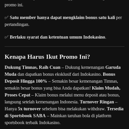
promo ini.
✅
Satu member hanya dapat mengklaim bonus satu kali
per
pertandingan.
✅
Berlaku syarat dan ketentuan umum Indokasino
.
Kenapa Harus Ikut Promo Ini?
Dukung Timnas, Raih Cuan
– Dukung kemenangan
Garuda
Muda
dan dapatkan bonus eksklusif dari Indokasino.
Bonus
Deposit Hingga 100%
– Semakin besar kemenangan Timnas,
semakin besar bonus yang bisa Anda dapatkan!
Klaim Mudah,
Proses Cepat
– Klaim bonus melalui menu deposit atau bonus,
langsung setelah kemenangan Indonesia.
Turnover Ringan
–
Hanya
5x turnover
sebelum bisa melakukan withdraw.
Tersedia
di Sportsbook SABA
– Mainkan taruhan bola di platform
sportsbook terbaik Indokasino.