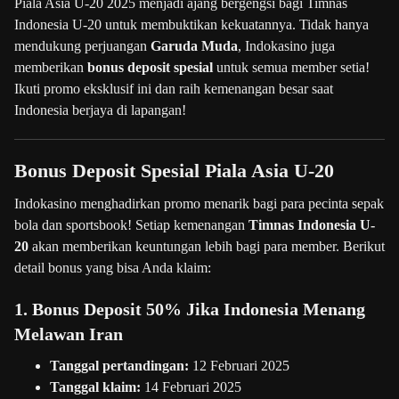
Piala Asia U-20 2025 menjadi ajang bergengsi bagi Timnas
Indonesia U-20 untuk membuktikan kekuatannya. Tidak hanya
mendukung perjuangan
Garuda Muda
, Indokasino juga
memberikan
bonus deposit spesial
untuk semua member setia!
Ikuti promo eksklusif ini dan raih kemenangan besar saat
Indonesia berjaya di lapangan!
Bonus Deposit Spesial Piala Asia U-20
Indokasino menghadirkan promo menarik bagi para pecinta sepak
bola dan sportsbook! Setiap kemenangan
Timnas Indonesia U-
20
akan memberikan keuntungan lebih bagi para member. Berikut
detail bonus yang bisa Anda klaim:
1. Bonus Deposit 50% Jika Indonesia Menang
Melawan Iran
Tanggal pertandingan:
12 Februari 2025
Tanggal klaim:
14 Februari 2025