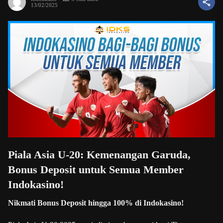
13/02/2025
Piala Asia U-20: Kemenangan Garuda,
Bonus Deposit untuk Semua Member
Indokasino!
Nikmati Bonus Deposit hingga 100% di Indokasino!