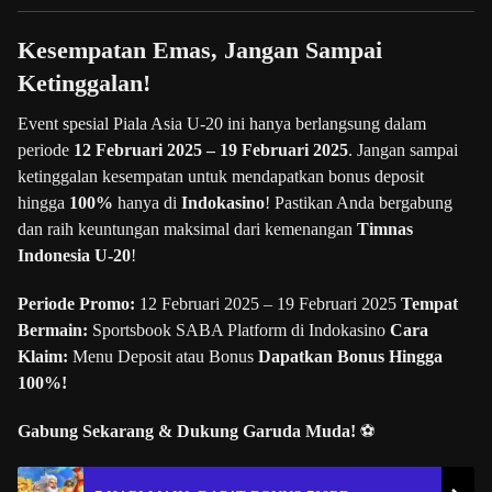
Kesempatan Emas, Jangan Sampai
Ketinggalan!
Event spesial Piala Asia U-20 ini hanya berlangsung dalam
periode
12 Februari 2025 – 19 Februari 2025
. Jangan sampai
ketinggalan kesempatan untuk mendapatkan bonus deposit
hingga
100%
hanya di
Indokasino
! Pastikan Anda bergabung
dan raih keuntungan maksimal dari kemenangan
Timnas
Indonesia U-20
!
Periode Promo:
12 Februari 2025 – 19 Februari 2025
Tempat
Bermain:
Sportsbook SABA Platform di Indokasino
Cara
Klaim:
Menu Deposit atau Bonus
Dapatkan Bonus Hingga
100%!
Gabung Sekarang & Dukung Garuda Muda!
⚽