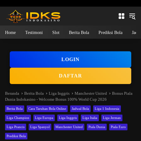
Langsung ke konten
Home
Testimoni
Slot
Berita Bola
Prediksi Bola
Jadw
LOGIN
DAFTAR
Beranda
Berita Bola
Liga Inggris
Manchester United
Bonus Piala
Dunia Indokasino - Welcome Bonus 100% World Cup 2026
Berita Bola
Cara Taruhan Bola Online
Jadwal Bola
Liga 1 Indonesia
Liga Champion
Liga Europa
Liga Inggris
Liga Italia
Liga Jerman
Liga Prancis
Liga Spanyol
Manchester United
Piala Dunia
Piala Euro
Prediksi Bola