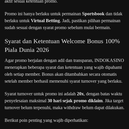
aktif sesuai ketentuan promo.
Promo ini hanya berlaku untuk permainan
Sportsbook
dan tidak
berlaku untuk
Virtual Betting
. Jadi, pastikan pilihan permainan
sudah sesuai dengan syarat promo sebelum mulai bermain.
Syarat dan Ketentuan Welcome Bonus 100%
Piala Dunia 2026
Agar promo berjalan dengan adil dan transparan, INDOKASINO
menerapkan beberapa syarat dan ketentuan yang wajib dipahami
oleh setiap member. Bonus akan ditambahkan secara otomatis
setelah member berhasil memenuhi syarat turnover yang berlaku.
Syarat turnover untuk promo ini adalah
20x
, dengan batas waktu
penyelesaian maksimal
30 hari sejak promo diklaim
. Jika target
turnover belum terpenuhi, maka withdraw belum dapat dilakukan.
Berikut poin penting yang wajib diperhatikan: