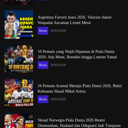
Argentina Favorit Juara 2026, Vinicius Junior
Waspadai Ancaman Lionel Messi
Berita
30/05/2026
10 Pemain yang Wajib Dipantau di Piala Dunia
2026: Ada Messi, Ronaldo hingga Lamine Yamal
Berita
29/05/2026
16 Pemain Arsenal Menuju Piala Dunia 2026, Bukti
Kekuatan Skuad Mikel Arteta
Berita
29/05/2026
Skuad Norwegia Piala Dunia 2026 Resmi
Diumumkan, Haaland dan Odegaard Jadi Tumpuan