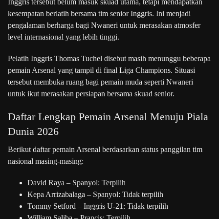
Inggris tersebut belum masuk skuad utama, tetapi mendapatkan
kesempatan berlatih bersama tim senior Inggris. Ini menjadi
pengalaman berharga bagi Nwaneri untuk merasakan atmosfer
level internasional yang lebih tinggi.
Pelatih Inggris Thomas Tuchel disebut masih menunggu beberapa
pemain Arsenal yang tampil di final Liga Champions. Situasi
tersebut membuka ruang bagi pemain muda seperti Nwaneri
untuk ikut merasakan persiapan bersama skuad senior.
Daftar Lengkap Pemain Arsenal Menuju Piala
Dunia 2026
Berikut daftar pemain Arsenal berdasarkan status panggilan tim
nasional masing-masing:
David Raya – Spanyol: Terpilih
Kepa Arrizabalaga – Spanyol: Tidak terpilih
Tommy Setford – Inggris U-21: Tidak terpilih
William Saliba – Prancis: Terpilih