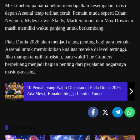
Meski beberapa nama belum mendapatkan kesempatan, masa
depan Arsenal tetap terlihat cerah. Pemain muda seperti Ethan
Nwaneri, Myles Lewis-Skelly, Marli Salmon, dan Max Dowman
masih memiliki waktu panjang untuk berkembang.
Piala Dunia 2026 akan menjadi ajang penting bagi para pemain
Arsenal untuk membuktikan kualitas mereka di level tertinggi.
Jika mampu tampil konsisten, para wakil The Gunners
berpeluang menjadi bagian penting dari perjalanan negaranya
masing-masing.
10 Pemain yang Wajib Dipantau di Piala Dunia 2026:
Ada Messi, Ronaldo hingga Lamine Yamal
Pos Terkait