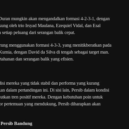
 Duran mungkin akan mengandalkan formasi 4-2-3-1, dengan
ng oleh trio Irsyad Maulana, Ezequiel Vidal, dan Esal
etiap peluang dari serangan balik cepat.
rung menggunakan formasi 4-3-3, yang menitikberatkan pada
Kurnia, dengan David da Silva di tengah sebagai target man.
tahanan dan serangan balik yang efisien.
isi mereka yang tidak stabil dan performa yang kurang
 dalam pertandingan ini. Di sisi lain, Persib dalam kondisi
utkan tren positif mereka. Dengan kebutuhan poin untuk
kor pertemuan yang mendukung, Persib diharapkan akan
2 Persib Bandung