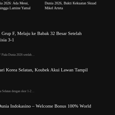
ia 2026: Ada Messi,
Dunia 2026, Bukti Kekuatan Skuad
hingga Lamine Yamal
Mikel Arteta
 Grup F, Melaju ke Babak 32 Besar Setelah
isia 3-1
F Piala Dunia 2026 setelah…
ari Korea Selatan, Koubek Akui Lawan Tampil
ea Selatan dengan skor 1-2…
Dunia Indokasino – Welcome Bonus 100% World