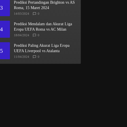
Prediksi Pertandingan Brighton vs AS
3
Roma, 15 Maret 2024
14/03/2024
0
Prediksi Mendalam dan Akurat Liga
4
Eropa UEFA Roma vs AC Milan
18/04/2024
0
Prediksi Paling Akurat Liga Eropa
5
UEFA Liverpool vs Atalanta
11/04/2024
0