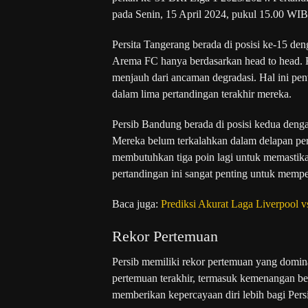
pada Senin, 15 April 2024, pukul 15.00 WIB 
Persita Tangerang berada di posisi ke-15 den
Arema FC hanya berdasarkan head to head. 
menjauh dari ancaman degradasi. Hal ini pe
dalam lima pertandingan terakhir mereka.
Persib Bandung berada di posisi kedua deng
Mereka belum terkalahkan dalam delapan pert
membutuhkan tiga poin lagi untuk memastik
pertandingan ini sangat penting untuk mem
Baca juga:
Prediksi Akurat Laga Liverpool vs
Rekor Pertemuan
Persib memiliki rekor pertemuan yang domin
pertemuan terakhir, termasuk kemenangan bes
memberikan kepercayaan diri lebih bagi Pers