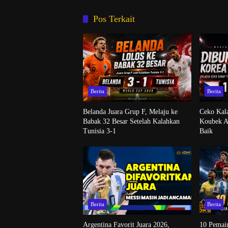
Pos Terkait
Berita
Berita
Belanda Juara Grup F, Melaju ke
Ceko Kala
Babak 32 Besar Setelah Kalahkan
Koubek A
Tunisia 3-1
Baik
Berita
Berita
Argentina Favorit Juara 2026,
10 Pemai