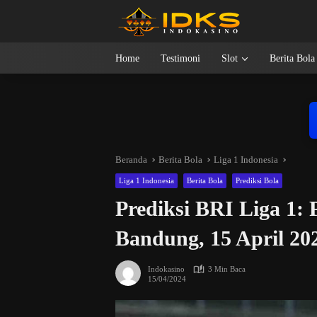
Langsung
ke
konten
Home
Testimoni
Slot
Berita Bola
Beranda
Berita Bola
Liga 1 Indonesia
Liga 1 Indonesia
Berita Bola
Prediksi Bola
Prediksi BRI Liga 1: 
Bandung, 15 April 20
Indokasino
3 Min Baca
15/04/2024