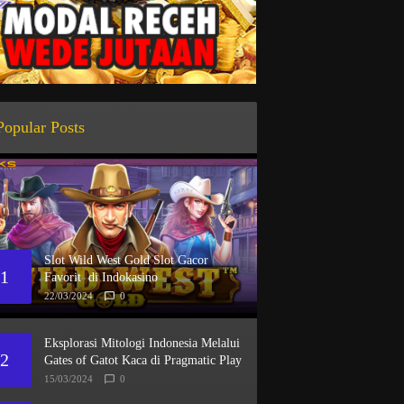
Popular Posts
Slot Wild West Gold Slot Gacor
1
Favorit di Indokasino
22/03/2024
0
Eksplorasi Mitologi Indonesia Melalui
2
Gates of Gatot Kaca di Pragmatic Play
15/03/2024
0