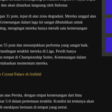
dan akan disiarkan langsung oleh Indosiar.
gan 31 poin, tepat di atas zona degradasi. Mereka unggul atas
Kemenangan dalam laga ini sangat dibutuhkan untuk
nting, mengingat mereka hanya meraih satu kemenangan
an 55 poin dan menunjukkan performa yang sangat baik.
andingan terakhir mereka di Liga. Persib hanya
an tempat di Championship Series. Kemenangan dalam
pertahankan momentum mereka.
 Crystal Palace di Anfield
an atas Persita, dengan empat kemenangan dari lima
ar 5-0 dalam pertemuan terakhir. Kondisi ini tentunya akan
ib meskipun bermain di tempat yang netral.