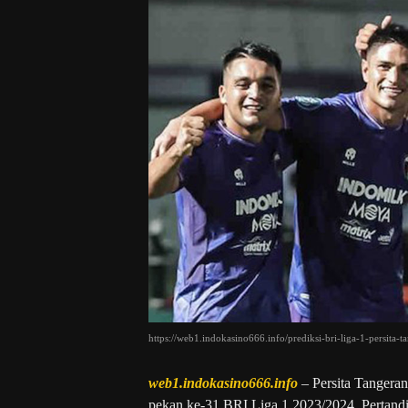
https://web1.indokasino666.info/prediksi-bri-liga-1-persita
web1.indokasino666.info
– Persita Tangera
pekan ke-31 BRI Liga 1 2023/2024. Pertandi