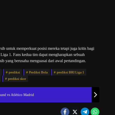
sib untuk memperkuat posisi mereka tetapi juga kritis bagi
 Liga 1. Fans kedua tim dapat mengharapkan sebuah
ib yang berusaha menguasai dari awal pertandingan.
prediksi
Prediksi Bola
prediksi BRI Liga 1
prediksi skor
mund vs Atlético Madrid