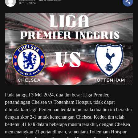
02/05/2024
Pada tanggal 3 Mei 2024, dua tim besar Liga Premier,
pertandingan Chelsea vs Tottenham Hotspur, tidak dapat
dihindarkan lagi. Pertemuan terakhir antara kedua tim ini berakhir
dengan skor 2-1 untuk kemenangan Chelsea. Kedua tim telah
bertemu 41 kali dalam beberapa musim terakhir, dengan Chelsea
memenangkan 21 pertandingan, sementara Tottenham Hotspur