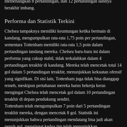
memenangkan 8 pertandingan, dan 12 pertandingan lainnya
berakhir imbang.
Performa dan Statistik Terkini
Chelsea tampaknya memiliki keuntungan ketika bermain di
kandang, mengumpulkan rata-rata 1,75 poin per pertandingan,
sementara Tottenham memiliki rata-rata 1,5 poin dalam
pertandingan tandang mereka. Chelsea baru-baru ini dalam
performa yang cukup stabil, tidak terkalahkan dalam 4
pertandingan terakhir di kandang. Mereka telah mencetak total 14
gol dalam 5 pertandingan terakhir, menunjukkan kekuatan ofensif
yang signifikan. Di sisi lain, Tottenham juga tidak bisa dianggap
remeh, meskipun pertahanan mereka harus bekerja keras
mengingat Chelsea telah mencetak gol dalam 10 pertandingan
terakhir di depan pendukung sendiri.
Tottenham telah mengumpulkan 7 poin dari 5 pertandingan
terakhir mereka, dengan mencetak 8 gol. Statistik ini
menunjukkan bahwa pertandingan mendatang bisa jadi akan
penuh gol, mengingat kedua tim telah menunjukkan