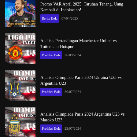
Promo VAR April 2025: Taruhan Tenang, Uang
Kembali di Indokasino!
Berita Bola
07/04/2025
Analisis Pertandingan Manchester United vs
Tottenham Hotspur
Prediksi Bola
26/09/2024
Analisis Olimpiade Paris 2024 Ukraina U23 vs
Argentina U23
Prediksi Bola
30/07/2024
Analisis Olimpiade Paris 2024 Argentina U23 vs
Maroko U23
Prediksi Bola
22/07/2024