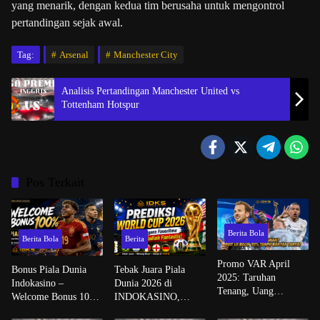
yang menarik, dengan kedua tim berusaha untuk mengontrol
pertandingan sejak awal.
Tag:
Arsenal
Manchester City
Analisis Pertandingan Manchester United vs
Tottenham Hotspur
Pos Terkait
Berita Bola
Berita Bola
Berita
Promo VAR April
Bonus Piala Dunia
Tebak Juara Piala
2025: Taruhan
Indokasino –
Dunia 2026 di
Tenang, Uang
Welcome Bonus 100%
INDOKASINO,
Kembali di
World Cup 2026
Menang Hadiah
Indokasino!