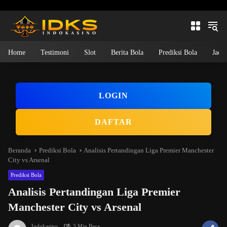
Langsung ke konten
Home
Testimoni
Slot
Berita Bola
Prediksi Bola
Jadw
LOGIN
DAFTAR
Beranda
Prediksi Bola
Analisis Pertandingan Liga Premier Manchester
City vs Arsenal
Prediksi Bola
Analisis Pertandingan Liga Premier
Manchester City vs Arsenal
Indokasino
3 Min Baca