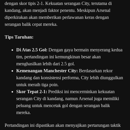
dengan skor tipis 2-1. Kekuatan serangan City, terutama di
kandang, akan menjadi faktor penentu. Meskipun Arsenal
diperkirakan akan memberikan perlawanan keras dengan
serangan balik cepat mereka.
Tips Taruhan:
Di Atas 2.5 Gol:
Dengan gaya bermain menyerang kedua
tim, pertandingan ini kemungkinan besar akan
menghasilkan lebih dari 2.5 gol.
Kemenangan Manchester City:
Berdasarkan rekor
kandang dan konsistensi performa, City lebih diunggulkan
untuk meraih tiga poin.
Skor Tepat 2-1:
Prediksi ini mencerminkan kekuatan
serangan City di kandang, namun Arsenal juga memiliki
peluang untuk mencetak gol dengan serangan balik
mereka.
Pertandingan ini dipastikan akan menyajikan pertarungan taktik