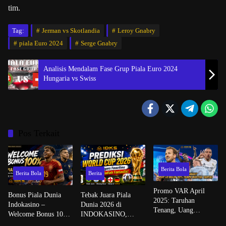
tim.
Tag:
Jerman vs Skotlandia
Leroy Gnabry
piala Euro 2024
Serge Gnabry
Analisis Mendalam Fase Grup Piala Euro 2024
Hungaria vs Swiss
Pos Terkait
Berita Bola
Berita Bola
Berita
Promo VAR April
Bonus Piala Dunia
Tebak Juara Piala
2025: Taruhan
Indokasino –
Dunia 2026 di
Tenang, Uang
Welcome Bonus 100%
INDOKASINO,
Kembali di
World Cup 2026
Menang Hadiah