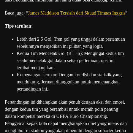
Baca juga: “
James Maddison Tersisih dari Skuad Timnas Inggris
”
Tips taruhan:
Lebih dari 2.5 Gol: Tren gol yang tinggi dalam pertemuan
sebelumnya menjadikan ini pilihan yang logis.
Kedua Tim Mencetak Gol (BTTS): Mengingat kedua tim
selalu mencetak gol dalam setiap pertemuan, opsi ini
terlihat menjanjikan.
Kemenangan Jerman: Dengan kondisi dan statistik yang
mendukung, Jerman diunggulkan untuk memenangkan
pertandingan ini.
Pertandingan ini diharapkan akan penuh dengan aksi dan emosi,
dengan kedua tim yang berambisi untuk meraih poin penting
dalam kompetisi mereka di UEFA Euro Championship.
Penggemar sepak bola dapat mengharapkan duel yang intens dan
menghibur di stadion yang akan dipenuhi dengan suporter kedua