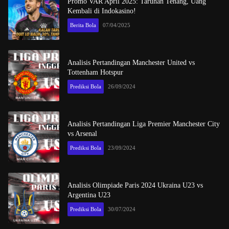
Promo VAR April 2025: Taruhan Tenang, Uang
Kembali di Indokasino!
Berita Bola
07/04/2025
Analisis Pertandingan Manchester United vs
Tottenham Hotspur
Prediksi Bola
26/09/2024
Analisis Pertandingan Liga Premier Manchester City
vs Arsenal
Prediksi Bola
23/09/2024
Analisis Olimpiade Paris 2024 Ukraina U23 vs
Argentina U23
Prediksi Bola
30/07/2024