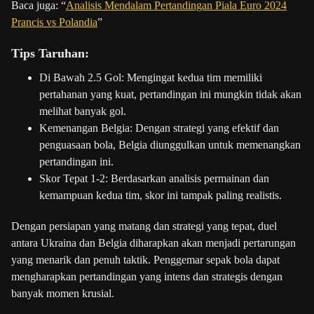
Baca juga: “
Analisis Mendalam Pertandingan Piala Euro 2024
Prancis vs Polandia
”
Tips Taruhan:
Di Bawah 2.5 Gol: Mengingat kedua tim memiliki
pertahanan yang kuat, pertandingan ini mungkin tidak akan
melihat banyak gol.
Kemenangan Belgia: Dengan strategi yang efektif dan
penguasaan bola, Belgia diunggulkan untuk memenangkan
pertandingan ini.
Skor Tepat 1-2: Berdasarkan analisis permainan dan
kemampuan kedua tim, skor ini tampak paling realistis.
Dengan persiapan yang matang dan strategi yang tepat, duel
antara Ukraina dan Belgia diharapkan akan menjadi pertarungan
yang menarik dan penuh taktik. Penggemar sepak bola dapat
mengharapkan pertandingan yang intens dan strategis dengan
banyak momen krusial.