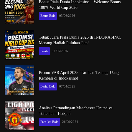
Bonus Piala Dunia Indokasino – Welcome Bonus
100% World Cup 2026
Berita Bola
03/06/2026
Tebak Juara Piala Dunia 2026 di INDOKASINO,
Menang Hadiah Puluhan Juta!
Berita
11/05/2026
Promo VAR April 2025: Taruhan Tenang, Uang
Kembali di Indokasino!
Berita Bola
07/04/2025
Analisis Pertandingan Manchester United vs
Tottenham Hotspur
Prediksi Bola
26/09/2024