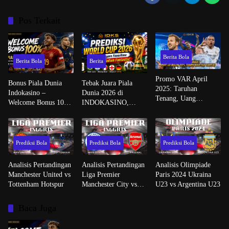
Pos Terkait
Berita Bola
Berita Bola
Berita
Promo VAR April
Bonus Piala Dunia
Tebak Juara Piala
2025: Taruhan
Indokasino –
Dunia 2026 di
Tenang, Uang
Welcome Bonus 100%
INDOKASINO,
Kembali di
World Cup 2026
Menang Hadiah
Indokasino!
Puluhan Juta!
Prediksi Bola
Prediksi Bola
Prediksi Bola
Analisis Pertandingan
Analisis Pertandingan
Analisis Olimpiade
Manchester United vs
Liga Premier
Paris 2024 Ukraina
Tottenham Hotspur
Manchester City vs
U23 vs Argentina U23
Arsenal
Baca Juga