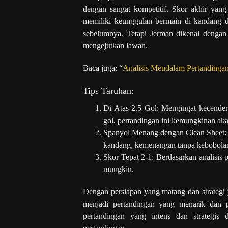
dengan sangat kompetitif. Skor akhir ya
memiliki keunggulan bermain di kandang d
sebelumnya. Tetapi Jerman dikenal denga
mengejutkan lawan.
Baca juga: “
Analisis Mendalam Pertandinga
Tips Taruhan:
Di Atas 2.5 Gol: Mengingat kecende
gol, pertandingan ini kemungkinan akan
Spanyol Menang dengan Clean Sheet: 
kandang, kemenangan tanpa kebobolan 
Skor Tepat 2-1: Berdasarkan analisis
mungkin.
Dengan persiapan yang matang dan strategi 
menjadi pertandingan yang menarik dan 
pertandingan yang intens dan strategi