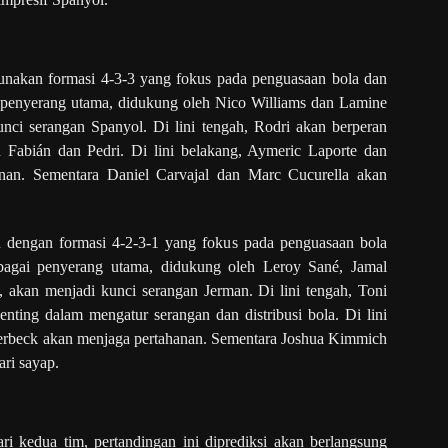
unakan formasi 4-3-3 yang fokus pada penguasaan bola dan
i penyerang utama, didukung oleh Nico Williams dan Lamine
unci serangan Spanyol. Di lini tengah, Rodri akan berperan
 Fabián dan Pedri. Di lini belakang, Aymeric Laporte dan
an. Sementara Daniel Carvajal dan Marc Cucurella akan
 dengan formasi 4-2-3-1 yang fokus pada penguasaan bola
ebagai penyerang utama, didukung oleh Leroy Sané, Jamal
, akan menjadi kunci serangan Jerman. Di lini tengah, Toni
nting dalam mengatur serangan dan distribusi bola. Di lini
terbeck akan menjaga pertahanan. Sementara Joshua Kimmich
ri sayap.
ri kedua tim, pertandingan ini diprediksi akan berlangsung