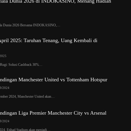
 Piala Dunia 2026 di INDOKASINO, Menang Hadiah
ala Dunia 2026 Bersama INDOKASINO,…
ril 2025: Taruhan Tenang, Uang Kembali di
/2025
 Rugi: Solusi Cashback 30%…
tandingan Manchester United vs Tottenham Hotspur
9/2024
tember 2024, Manchester United akan…
andingan Liga Premier Manchester City vs Arsenal
9/2024
024, Etihad Stadium akan menjadi…