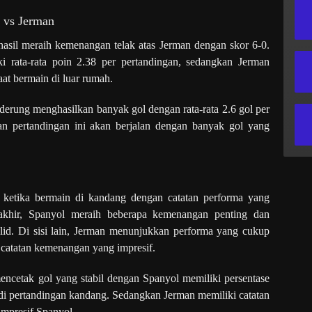
l vs Jerman
hasil meraih kemenangan telak atas Jerman dengan skor 6-0.
 rata-rata poin 2.38 per pertandingan, sedangkan Jerman
at bermain di luar rumah.
derung menghasilkan banyak gol dengan rata-rata 2.6 gol per
n pertandingan ini akan berjalan dengan banyak gol yang
ketika bermain di kandang dengan catatan performa yang
rakhir, Spanyol meraih beberapa kemenangan penting dan
d. Di sisi lain, Jerman menunjukkan performa yang cukup
n catatan kemenangan yang impresif.
ncetak gol yang stabil dengan Spanyol memiliki persentase
 di pertandingan kandang. Sedangkan Jerman memiliki catatan
impresif Spanyol.