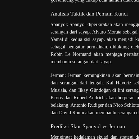
Analisis Taktik dan Pemain Kunci
Spanyol: Spanyol diperkirakan akan mengg
serangan dari sayap. Alvaro Morata sebaga
Yamal di kedua sisi sayap, akan menjadi k
sebagai pengatur permainan, didukung oleh
Robin Le Normand akan menjaga pertahan
membantu serangan dari sayap.
Jerman: Jerman kemungkinan akan bermain
dan serangan dari tengah. Kai Havertz s
Musiala, dan İlkay Gündoğan di lini serang
Kroos dan Robert Andrich akan berperan pe
belakang, Antonio Rüdiger dan Nico Schlot
dan David Raum akan membantu serangan da
Prediksi Skor Spanyol vs Jerman
Mengingat kedalaman skuad dan strategi da