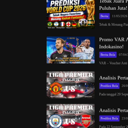
Tebak Juara
Puluhan Juta!
Berita
11/05/2026
Tebak & Menang Pi
Promo VAR Ap
Indokasino!
Berita Bola
07/04
VAR – Voucher Anti
Analisis Per
Prediksi Bola
26/0
Pada tanggal 29 Sep
Analisis Pert
Prediksi Bola
23/0
Pada 22 September 2