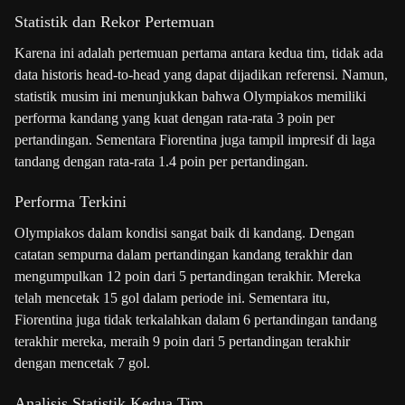
Statistik dan Rekor Pertemuan
Karena ini adalah pertemuan pertama antara kedua tim, tidak ada
data historis head-to-head yang dapat dijadikan referensi. Namun,
statistik musim ini menunjukkan bahwa Olympiakos memiliki
performa kandang yang kuat dengan rata-rata 3 poin per
pertandingan. Sementara Fiorentina juga tampil impresif di laga
tandang dengan rata-rata 1.4 poin per pertandingan.
Performa Terkini
Olympiakos dalam kondisi sangat baik di kandang. Dengan
catatan sempurna dalam pertandingan kandang terakhir dan
mengumpulkan 12 poin dari 5 pertandingan terakhir. Mereka
telah mencetak 15 gol dalam periode ini. Sementara itu,
Fiorentina juga tidak terkalahkan dalam 6 pertandingan tandang
terakhir mereka, meraih 9 poin dari 5 pertandingan terakhir
dengan mencetak 7 gol.
Analisis Statistik Kedua Tim