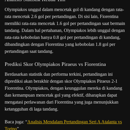
Olympiakos unggul dalam mencetak gol di kandang dengan rata-
rata mencetak 2.6 gol per pertandingan. Di sisi lain, Fiorentina
memiliki rata-rata mencetak 1.6 gol per pertandingan saat bermain
tandang. Dalam hal pertahanan, Olympiakos lebih unggul dengan
rata-rata kebobolan hanya 0.8 gol per pertandingan di kandang,
dibandingkan dengan Fiorentina yang kebobolan 1.8 gol per
pertandingan saat tandang.
Prediksi Skor Olympiakos Piraeus vs Fiorentina
Berdasarkan statistik dan performa terkini, pertandingan ini
diprediksi akan berakhir dengan skor Olympiakos Piraeus 2-1
Fiorentina. Olympiakos, dengan keunggulan mereka di kandang
dan kemampuan mencetak gol yang efektif, diharapkan dapat
mengatasi perlawanan dari Fiorentina yang juga menunjukkan
ketangguhan di laga tandang.
Baca juga: “
Analisis Mendalam Pertandingan Seri A Atalanta vs
Torino
”