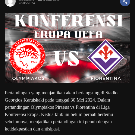
28/05/2024
Pertandingan yang menjanjikan akan berlangsung di Stadio
Georgios Karaiskaki pada tanggal 30 Mei 2024, Dalam
pertandingan Olympiakos Piraeus vs Fiorentina di Liga
Konferensi Eropa. Kedua klub ini belum pernah bertemu
sebelumnya, menjadikan pertandingan ini penuh dengan
ketidakpastian dan antisipasi.