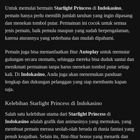
Untuk memulai bermain
Starlight Princess
di
Indokasino
,
pemain hanya perlu memilih jumlah taruhan yang ingin dipasang
dan menekan tombol putar. Permainan ini cocok untuk semua
jenis pemain, baik pemula maupun yang sudah berpengalaman,
karena aturannya yang sederhana dan mudah dipahami.
Pemain juga bisa memanfaatkan fitur
Autoplay
untuk memutar
gulungan secara otomatis, sehingga mereka bisa duduk santai dan
menikmati permainan tanpa harus menekan tombol putar setiap
kali. Di
Indokasino
, Anda juga akan menemukan panduan
lengkap dan dukungan pelanggan yang siap membantu kapan
saja.
Kelebihan Starlight Princess di Indokasino
Salah satu kelebihan utama dari
Starlight Princess
di
Indokasino
adalah grafik dan animasinya yang memukau, yang
membuat pemain merasa seolah-olah berada di dunia fantasi yang
penuh keajaiban. Selain itu, fitur-fitur bonus yang menarik dan