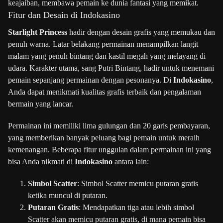
keajaiban, membawa pemain ke dunia fantasi yang memikat.
Fitur dan Desain di Indokasino
Starlight Princess
hadir dengan desain grafis yang memukau dan
penuh warna. Latar belakang permainan menampilkan langit
malam yang penuh bintang dan kastil megah yang melayang di
udara. Karakter utama, sang Putri Bintang, hadir untuk menemani
pemain sepanjang permainan dengan pesonanya. Di
Indokasino
,
Anda dapat menikmati kualitas grafis terbaik dan pengalaman
bermain yang lancar.
Permainan ini memiliki lima gulungan dan 20 garis pembayaran,
yang memberikan banyak peluang bagi pemain untuk meraih
kemenangan. Beberapa fitur unggulan dalam permainan ini yang
bisa Anda nikmati di
Indokasino
antara lain:
Simbol Scatter
: Simbol Scatter memicu putaran gratis
ketika muncul di putaran.
Putaran Gratis
: Mendapatkan tiga atau lebih simbol
Scatter akan memicu putaran gratis, di mana pemain bisa