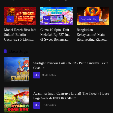
⚡
Gede di
INDOKASINO!
INDOKASINO!
Slot
Slot
Pragmatic Play
Modal Receh Bisa Jadi
Cuma 10 Spin, Duit
Bangkitkan
Sultan! Buktiin
Meledak Rp.727 Juta
Kekayaanmu! Main
Gacor-nya 5 Lions
di Sweet Bonanza
Resurrecting Riches
Reborn di Indokasino!
Xmas!
dan Raih 4.000x
Taruhan!
Baca Juga
Starlight Princess GACORRR~ Petir Cintanya Bikin
Cuan! ⚡
Slot
06/06/2025
Ayamnya Imut, Cuan-nya Brutal! The Tweety House
Bagi Gede di INDOKASINO!
Slot
13/05/2025