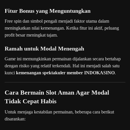
Fitur Bonus yang Menguntungkan
Free spin dan simbol pengali menjadi faktor utama dalam
meningkatkan nilai kemenangan. Ketika fitur ini aktif, peluang
profit besar meningkat tajam.
Ramah untuk Modal Menengah
Game ini memungkinkan permainan dijalankan secara bertahap
dengan risiko yang relatif terkendali. Hal ini menjadi salah satu
kunci
kemenangan spektakuler member INDOKASINO
.
Cara Bermain Slot Aman Agar Modal
Tidak Cepat Habis
Untuk menjaga kestabilan permainan, beberapa cara berikut
disarankan: