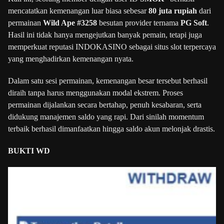
mencatatkan kemenangan luar biasa sebesar
80 juta rupiah
dari
permainan
Wild Ape #3258
besutan provider ternama
PG Soft
.
Hasil ini tidak hanya mengejutkan banyak pemain, tetapi juga
memperkuat reputasi INDOKASINO sebagai situs slot terpercaya
yang menghadirkan kemenangan nyata.
Dalam satu sesi permainan, kemenangan besar tersebut berhasil
diraih tanpa harus menggunakan modal ekstrem. Proses
permainan dijalankan secara bertahap, penuh kesabaran, serta
didukung manajemen saldo yang rapi. Dari sinilah momentum
terbaik berhasil dimanfaatkan hingga saldo akun melonjak drastis.
BUKTI WD