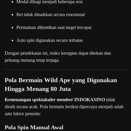
Modal dibagi menjadi beberapa sesi
Bet tidak dinaikkan secara emosional
Permainan dihentikan saat target tercapai
Auto spin digunakan secara terbatas
Dengan pendekatan ini, risiko kerugian dapat ditekan dan
peluang menang tetap terjaga.
Pola Bermain Wild Ape yang Digunakan
Hingga Menang 80 Juta
Kemenangan spektakuler member INDOKASINO
tidak
diraih secara acak. Pola bermain berikut dipercaya menjadi salah
satu faktor penentu:
Pola Spin Manual Awal