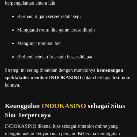
berpengalaman antara lain:
Bermain di jam server relatif sepi
Mengganti room jika game terasa dingin
Mengunci nominal bet
Berhenti setelah free spin besar didapat
Strategi ini sering dikaitkan dengan munculnya
kemenangan
spektakuler member INDOKASINO
dalam berbagai testimoni
lainnya.
Keunggulan
INDOKASINO
sebagai Situs
Slot Terpercaya
INDOKASINO dikenal luas sebagai situs slot online yang
mengutamakan kenyamanan pemain. Beberapa keunggulan