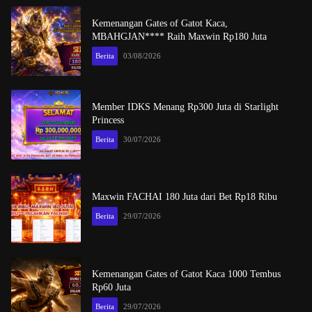
Kemenangan Gates of Gatot Kaca,
MBAHGJAN**** Raih Maxwin Rp180 Juta
Berita
03/08/2026
Member IDKS Menang Rp300 Juta di Starlight
Princess
Berita
30/07/2026
Maxwin FACHAI 180 Juta dari Bet Rp18 Ribu
Berita
29/07/2026
Kemenangan Gates of Gatot Kaca 1000 Tembus
Rp60 Juta
Berita
29/07/2026