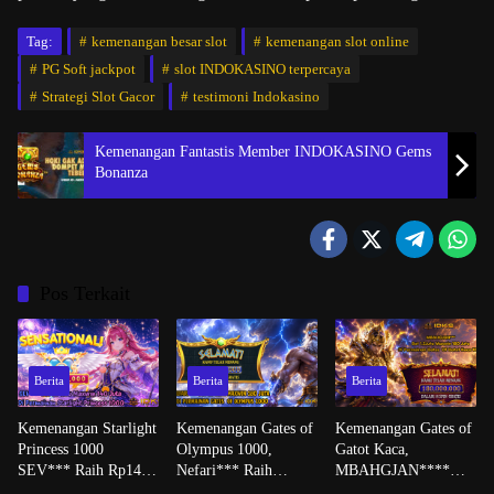
Tag:
kemenangan besar slot
kemenangan slot online
PG Soft jackpot
slot INDOKASINO terpercaya
Strategi Slot Gacor
testimoni Indokasino
Kemenangan Fantastis Member INDOKASINO Gems
Bonanza
Pos Terkait
Berita
Berita
Berita
Kemenangan Starlight
Kemenangan Gates of
Kemenangan Gates of
Princess 1000
Olympus 1000,
Gatot Kaca,
SEV*** Raih Rp140
Nefari*** Raih
MBAHGJAN****
Juta
Maxwin Rp180 Juta
Raih Maxwin Rp180