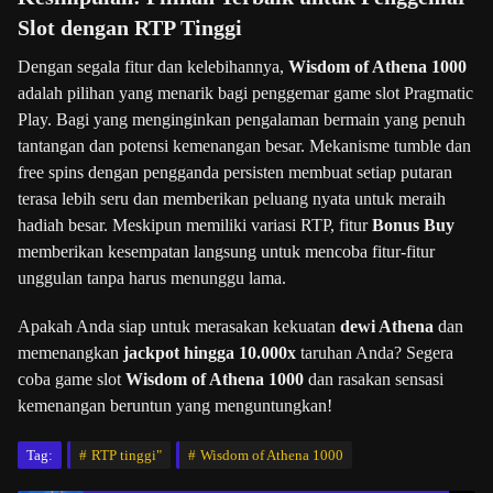
Slot dengan RTP Tinggi
Dengan segala fitur dan kelebihannya,
Wisdom of Athena 1000
adalah pilihan yang menarik bagi penggemar game slot Pragmatic
Play. Bagi yang menginginkan pengalaman bermain yang penuh
tantangan dan potensi kemenangan besar. Mekanisme tumble dan
free spins dengan pengganda persisten membuat setiap putaran
terasa lebih seru dan memberikan peluang nyata untuk meraih
hadiah besar. Meskipun memiliki variasi RTP, fitur
Bonus Buy
memberikan kesempatan langsung untuk mencoba fitur-fitur
unggulan tanpa harus menunggu lama.
Apakah Anda siap untuk merasakan kekuatan
dewi Athena
dan
memenangkan
jackpot hingga 10.000x
taruhan Anda? Segera
coba game slot
Wisdom of Athena 1000
dan rasakan sensasi
kemenangan beruntun yang menguntungkan!
Tag:
RTP tinggi"
Wisdom of Athena 1000