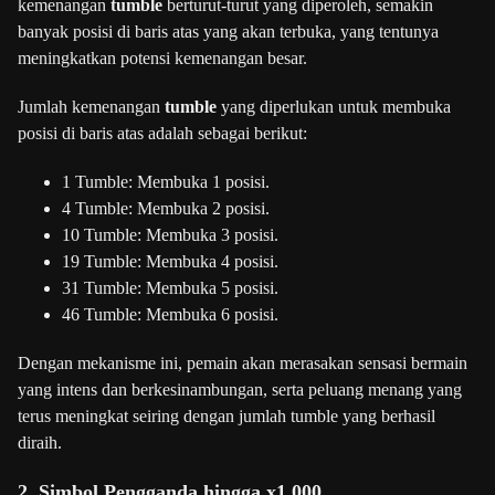
kemenangan
tumble
berturut-turut yang diperoleh, semakin
banyak posisi di baris atas yang akan terbuka, yang tentunya
meningkatkan potensi kemenangan besar.
Jumlah kemenangan
tumble
yang diperlukan untuk membuka
posisi di baris atas adalah sebagai berikut:
1 Tumble: Membuka 1 posisi.
4 Tumble: Membuka 2 posisi.
10 Tumble: Membuka 3 posisi.
19 Tumble: Membuka 4 posisi.
31 Tumble: Membuka 5 posisi.
46 Tumble: Membuka 6 posisi.
Dengan mekanisme ini, pemain akan merasakan sensasi bermain
yang intens dan berkesinambungan, serta peluang menang yang
terus meningkat seiring dengan jumlah tumble yang berhasil
diraih.
2. Simbol Pengganda hingga x1.000