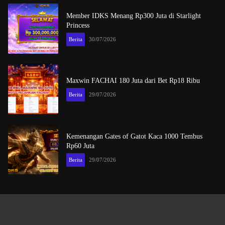
Member IDKS Menang Rp300 Juta di Starlight
Princess
Berita
30/07/2026
Maxwin FACHAI 180 Juta dari Bet Rp18 Ribu
Berita
29/07/2026
Kemenangan Gates of Gatot Kaca 1000 Tembus
Rp60 Juta
Berita
29/07/2026