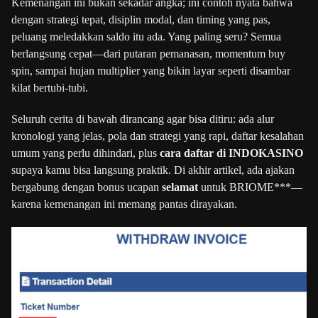
Kemenangan ini bukan sekadar angka; ini contoh nyata bahwa
dengan strategi tepat, disiplin modal, dan timing yang pas,
peluang meledakkan saldo itu ada. Yang paling seru? Semua
berlangsung cepat—dari putaran pemanasan, momentum buy
spin, sampai hujan multiplier yang bikin layar seperti disambar
kilat bertubi-tubi.
Seluruh cerita di bawah dirancang agar bisa ditiru: ada alur
kronologi yang jelas, pola dan strategi yang rapi, daftar kesalahan
umum yang perlu dihindari, plus
cara daftar di INDOKASINO
supaya kamu bisa langsung praktik. Di akhir artikel, ada ajakan
bergabung dengan bonus ucapan
selamat
untuk BRIOME***—
karena kemenangan ini memang pantas dirayakan.