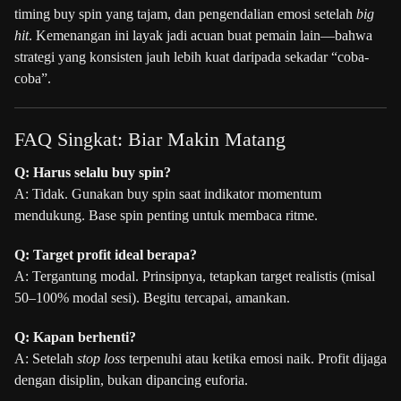
timing buy spin yang tajam, dan pengendalian emosi setelah
big
hit
. Kemenangan ini layak jadi acuan buat pemain lain—bahwa
strategi yang konsisten jauh lebih kuat daripada sekadar “coba-
coba”.
FAQ Singkat: Biar Makin Matang
Q: Harus selalu buy spin?
A: Tidak. Gunakan buy spin saat indikator momentum
mendukung. Base spin penting untuk membaca ritme.
Q: Target profit ideal berapa?
A: Tergantung modal. Prinsipnya, tetapkan target realistis (misal
50–100% modal sesi). Begitu tercapai, amankan.
Q: Kapan berhenti?
A: Setelah
stop loss
terpenuhi atau ketika emosi naik. Profit dijaga
dengan disiplin, bukan dipancing euforia.