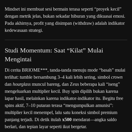
Mindset ini membuat sesi bermain terasa seperti “proyek kecil”
dengan metrik jelas, bukan sekadar hiburan yang dikuasai emosi.
Pada akhirnya, profit yang disimpan (withdraw) adalah indikator
kedewasaan strategi.
Studi Momentum: Saat “Kilat” Mulai
Mengintai
Di cerita BRIOME***, tanda-tanda menuju mode “basah” mulai
terlihat: tumble bersambung 3–4 kali lebih sering, simbol
crown
dan
hourglass
muncul bareng, dan Zeus beberapa kali “iseng”
mengeluarkan multiplier kecil. Buy spin dipilih bukan karena
lapar hasil, melainkan karena indikator-indikator itu. Begitu free
spins aktif, 7–10 putaran terasa “mengumpulkan amunisi”:
multiplier kecil menempel, lalu satu koneksi simbol premium
panjang terjadi. Di detik itulah
x500
mendarat—angka saldo
berlari, dan tepian layar seperti ikut bergetar.