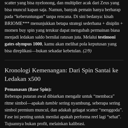
scatter yang bisa nyelonong, dan multiplier acak dari Zeus yang
bisa muncul kapan saja. Namun, banyak pemain hanya berharap
pada “keberuntungan” tanpa rencana. Di sini bedanya: kisah
BRIOME*** menunjukkan betapa strategi sederhana + disiplin +
momen buy spin yang terukur dapat mengubah permainan biasa
menjadi ledakan saldo bernilai ratusan juta. Melalui
testimoni
gates olympus 1000
, kamu akan melihat pola keputusan yang
bisa direplikasi—bukan sekadar kebetulan.
(2/9)
Kronologi Kemenangan: Dari Spin Santai ke
Ledakan x500
Pemanasan (Base Spin):
Beberapa putaran awal dibiarkan mengalir untuk “membaca”
ritme simbol—apakah
tumble
sering nyambung, seberapa sering
simbol premium muncul, dan adakah gelagat scatter “menggoda”.
Fase ini penting untuk menilai apakah performa reel lagi “sehat”.
Tujuannya bukan profit, melainkan kalibrasi.