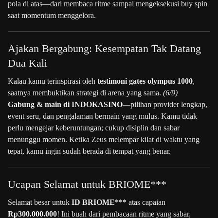
pola di atas—dari membaca ritme sampai mengeksekusi buy spin
saat momentum menggelora.
Ajakan Bergabung: Kesempatan Tak Datang
Dua Kali
Kalau kamu terinspirasi oleh
testimoni gates olympus 1000
,
saatnya membuktikan strategi di arena yang sama.
(6/9)
Gabung & main di INDOKASINO
—pilihan provider lengkap,
event seru, dan pengalaman bermain yang mulus. Kamu tidak
perlu mengejar keberuntungan; cukup disiplin dan sabar
menunggu momen. Ketika Zeus melempar kilat di waktu yang
tepat, kamu ingin sudah berada di tempat yang benar.
Ucapan Selamat untuk BRIOME***
Selamat besar untuk
ID BRIOME***
atas capaian
Rp300.000.000
! Ini buah dari pembacaan ritme yang sabar,