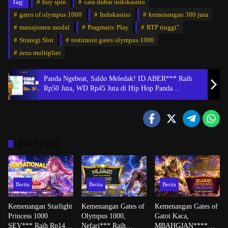
Tag:
buy spin
cara daftar indokasino
gates of olympus 1000
Indokasino
kemenangan 300 juta
manajemen modal
Pragmatic Play
RTP tinggi"
Strategi Slot
testimoni gates olympus 1000
zeus multiplier
Panda Ngebeat, Saldo Meledak! ID ABER*** Raih
Rp50 Juta, WD Rp45 Juta di Hip Hop Panda
INDOKASINO
Pos Terkait
Berita
Berita
Berita
Kemenangan Starlight
Kemenangan Gates of
Kemenangan Gates of
Princess 1000
Olympus 1000,
Gatot Kaca,
SEV*** Raih Rp140
Nefari*** Raih
MBAHGJAN****