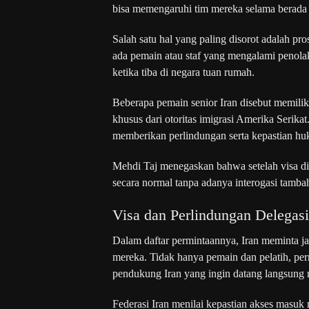
bisa memengaruhi tim mereka selama berada 
Salah satu hal yang paling disorot adalah pr
ada pemain atau staf yang mengalami penola
ketika tiba di negara tuan rumah.
Beberapa pemain senior Iran disebut memilik
khusus dari otoritas imigrasi Amerika Serikat
memberikan perlindungan serta kepastian h
Mehdi Taj menegaskan bahwa setelah visa dit
secara normal tanpa adanya interogasi tambah
Visa dan Perlindungan Delegasi 
Dalam daftar permintaannya, Iran meminta jal
mereka. Tidak hanya pemain dan pelatih, perm
pendukung Iran yang ingin datang langsung
Federasi Iran menilai kepastian akses masuk 