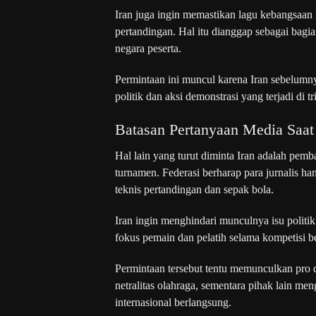
Iran juga ingin memastikan lagu kebangsaan 
pertandingan. Hal itu dianggap sebagai bagia
negara peserta.
Permintaan ini muncul karena Iran sebelumny
politik dan aksi demonstrasi yang terjadi di 
Batasan Pertanyaan Media Saat
Hal lain yang turut diminta Iran adalah pemb
turnamen. Federasi berharap para jurnalis 
teknis pertandingan dan sepak bola.
Iran ingin menghindari munculnya isu politi
fokus pemain dan pelatih selama kompetisi b
Permintaan tersebut tentu memunculkan pro 
netralitas olahraga, sementara pihak lain me
internasional berlangsung.