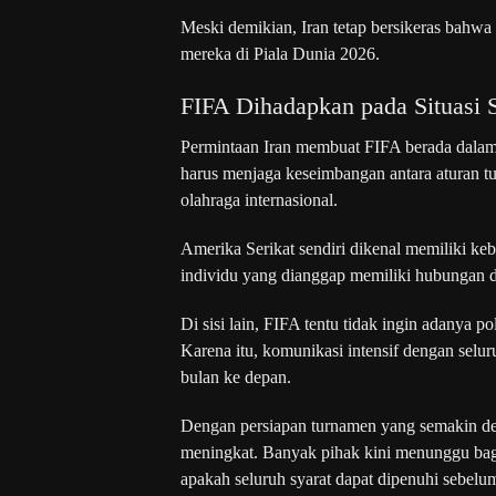
Meski demikian, Iran tetap bersikeras bahwa
mereka di Piala Dunia 2026.
FIFA Dihadapkan pada Situasi S
Permintaan Iran membuat FIFA berada dalam p
harus menjaga keseimbangan antara aturan tua
olahraga internasional.
Amerika Serikat sendiri dikenal memiliki ke
individu yang dianggap memiliki hubungan de
Di sisi lain, FIFA tentu tidak ingin adanya 
Karena itu, komunikasi intensif dengan selu
bulan ke depan.
Dengan persiapan turnamen yang semakin dekat
meningkat. Banyak pihak kini menunggu bag
apakah seluruh syarat dapat dipenuhi sebelu