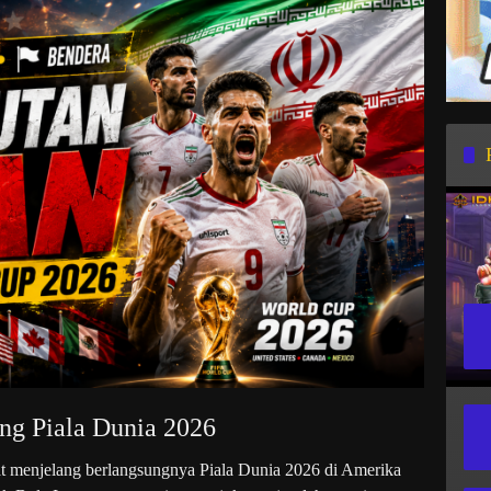
ang Piala Dunia 2026
t menjelang berlangsungnya Piala Dunia 2026 di Amerika