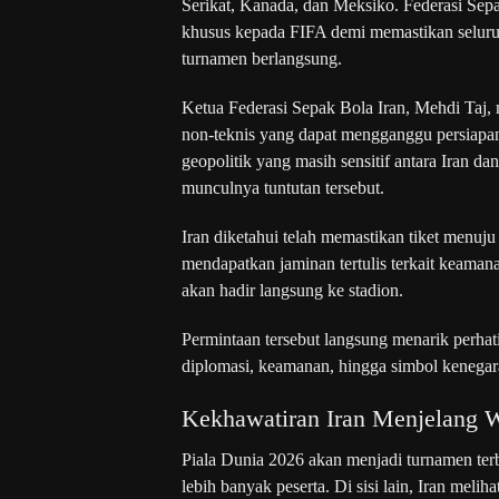
Serikat, Kanada, dan Meksiko. Federasi Sep
khusus kepada FIFA demi memastikan seluru
turnamen berlangsung.
Ketua Federasi Sepak Bola Iran, Mehdi Taj
non-teknis yang dapat mengganggu persiapan
geopolitik yang masih sensitif antara Iran d
munculnya tuntutan tersebut.
Iran diketahui telah memastikan tiket menuj
mendapatkan jaminan tertulis terkait keaman
akan hadir langsung ke stadion.
Permintaan tersebut langsung menarik perhat
diplomasi, keamanan, hingga simbol kenegara
Kekhawatiran Iran Menjelang 
Piala Dunia 2026 akan menjadi turnamen ter
lebih banyak peserta. Di sisi lain, Iran meli