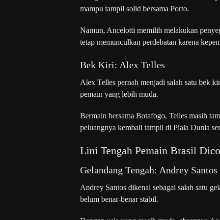
mampu tampil solid bersama Porto.
Namun, Ancelotti memilih melakukan penyega
tetap memunculkan perdebatan karena kepem
Bek Kiri: Alex Telles
Alex Telles pernah menjadi salah satu bek kir
pemain yang lebih muda.
Bermain bersama Botafogo, Telles masih tam
peluangnya kembali tampil di Piala Dunia se
Lini Tengah Pemain Brasil Dico
Gelandang Tengah: Andrey Santos
Andrey Santos dikenal sebagai salah satu ge
belum benar-benar stabil.