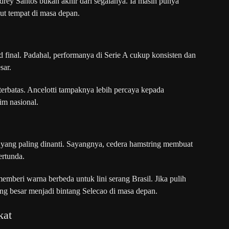
ey Santos bukan akhir dari segalanya. Ia masih punya
t tempat di masa depan.
d final. Padahal, performanya di Serie A cukup konsisten dan
sar.
erbatas. Ancelotti tampaknya lebih percaya kepada
im nasional.
 yang paling dinanti. Sayangnya, cedera hamstring membuat
ertunda.
memberi warna berbeda untuk lini serang Brasil. Jika pulih
ng besar menjadi bintang Selecao di masa depan.
kat