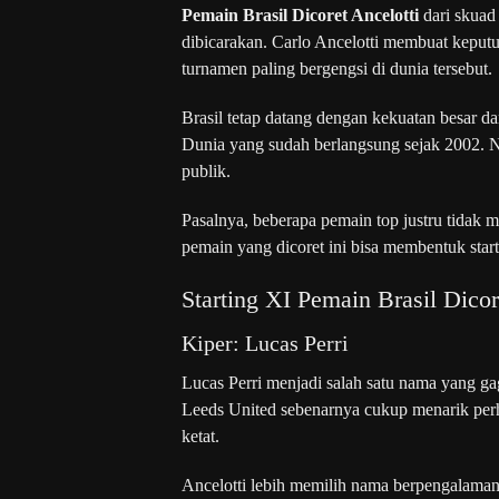
Pemain Brasil Dicoret Ancelotti
dari skuad 
dibicarakan. Carlo Ancelotti membuat keputu
turnamen paling bergengsi di dunia tersebut.
Brasil tetap datang dengan kekuatan besar da
Dunia yang sudah berlangsung sejak 2002. 
publik.
Pasalnya, beberapa pemain top justru tidak 
pemain yang dicoret ini bisa membentuk start
Starting XI Pemain Brasil Dicor
Kiper: Lucas Perri
Lucas Perri menjadi salah satu nama yang g
Leeds United sebenarnya cukup menarik perhat
ketat.
Ancelotti lebih memilih nama berpengalaman