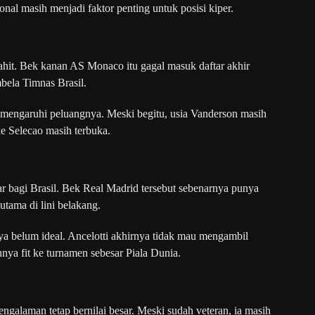
al masih menjadi faktor penting untuk posisi kiper.
hit. Bek kanan AS Monaco itu gagal masuk daftar akhir
bela Timnas Brasil.
mengaruhi peluangnya. Meski begitu, usia Vanderson masih
e Selecao masih terbuka.
r bagi Brasil. Bek Real Madrid tersebut sebenarnya punya
utama di lini belakang.
a belum ideal. Ancelotti akhirnya tidak mau mengambil
a fit ke turnamen sebesar Piala Dunia.
galaman tetap bernilai besar. Meski sudah veteran, ia masih