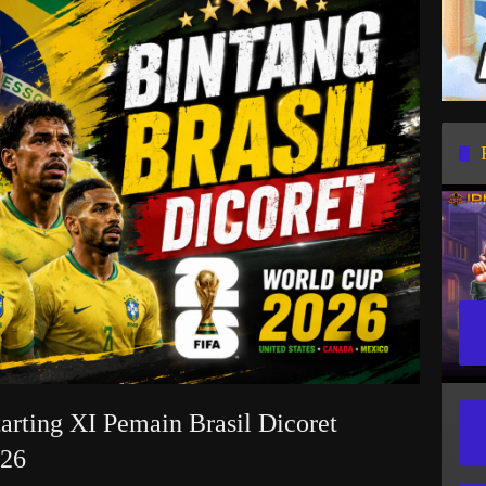
arting XI Pemain Brasil Dicoret
026