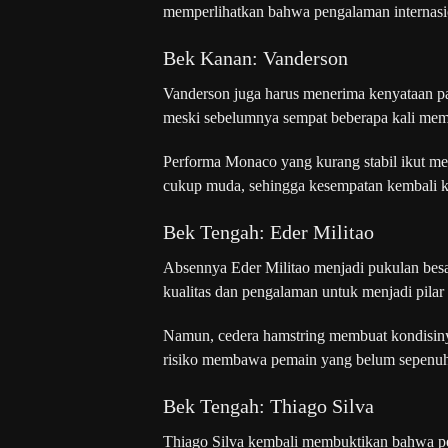
memperlihatkan bahwa pengalaman internasion
Bek Kanan: Vanderson
Vanderson juga harus menerima kenyataan pa
meski sebelumnya sempat beberapa kali mem
Performa Monaco yang kurang stabil ikut me
cukup muda, sehingga kesempatan kembali k
Bek Tengah: Eder Militao
Absennya Eder Militao menjadi pukulan besa
kualitas dan pengalaman untuk menjadi pilar 
Namun, cedera hamstring membuat kondisiny
risiko membawa pemain yang belum sepenuhny
Bek Tengah: Thiago Silva
Thiago Silva kembali membuktikan bahwa pen