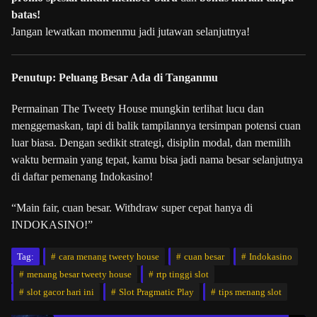
batas!
Jangan lewatkan momenmu jadi jutawan selanjutnya!
Penutup: Peluang Besar Ada di Tanganmu
Permainan The Tweety House mungkin terlihat lucu dan
menggemaskan, tapi di balik tampilannya tersimpan potensi cuan
luar biasa. Dengan sedikit strategi, disiplin modal, dan memilih
waktu bermain yang tepat, kamu bisa jadi nama besar selanjutnya
di daftar pemenang Indokasino!
“Main fair, cuan besar. Withdraw super cepat hanya di
INDOKASINO!”
Tag:
cara menang tweety house
cuan besar
Indokasino
menang besar tweety house
rtp tinggi slot
slot gacor hari ini
Slot Pragmatic Play
tips menang slot