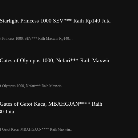
tarlight Princess 1000 SEV*** Raih Rp140 Juta
ht Princess 1000, SEV*** Raih Maxwin Rp140…
ates of Olympus 1000, Nefari*** Raih Maxwin
f Olympus 1000, Nefari*** Raih Maxwin…
Gates of Gatot Kaca, MBAHGJAN**** Raih
0 Juta
 of Gatot Kaca, MBAHGJAN**** Raih Maxwin…