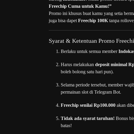
Freechip Cuma untuk Kamu!”
Promo ini khusus buat kamu yang setia berm
juga bisa dapet
Freechip 100K
tanpa rollove
Syarat & Ketentuan Promo Freechi
Berlaku untuk semua member
Indoka
Harus melakukan
deposit minimal Rp
boleh bolong satu hari pun).
Selama periode tersebut, member waji
permainan slot di Telegram Bot.
Freechip senilai Rp100.000
akan dibe
Tidak ada syarat taruhan!
Bonus bis
batas!