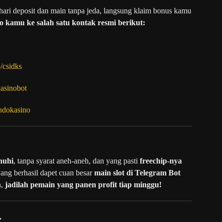
hari deposit dan main tanpa jeda, langsung klaim bonus kamu
o kamu ke salah satu kontak resmi berikut:
p/csidks
kasinobot
indokasino
nuhi
, tanpa syarat aneh-aneh, dan yang pasti
freechip-nya
ang berhasil dapet cuan besar
main slot di Telegram Bot
n,
jadilah pemain yang panen profit tiap minggu!
.