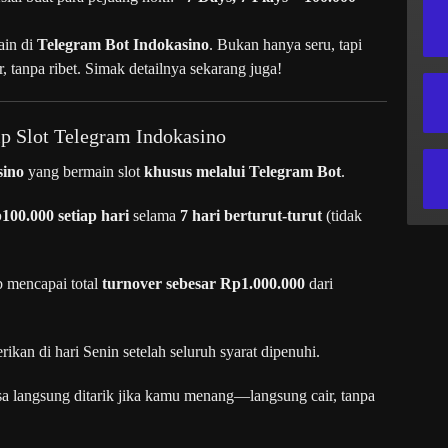
ain di
Telegram Bot Indokasino
. Bukan hanya seru, tapi
r, tanpa ribet. Simak detailnya sekarang juga!
p Slot Telegram Indokasino
sino
yang bermain slot
khusus melalui Telegram Bot
.
100.000 setiap hari
selama
7 hari berturut-turut
(tidak
b mencapai total
turnover sebesar Rp1.000.000
dari
rikan di hari Senin setelah seluruh syarat dipenuhi.
a langsung ditarik jika kamu menang—langsung cair, tanpa