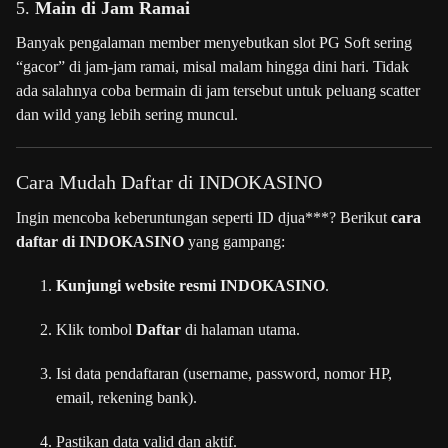
5.
Main di Jam Ramai
Banyak pengalaman member menyebutkan slot PG Soft sering
“gacor” di jam-jam ramai, misal malam hingga dini hari. Tidak
ada salahnya coba bermain di jam tersebut untuk peluang scatter
dan wild yang lebih sering muncul.
Cara Mudah Daftar di INDOKASINO
Ingin mencoba keberuntungan seperti ID djua***? Berikut
cara
daftar di INDOKASINO
yang gampang:
Kunjungi website resmi INDOKASINO
.
Klik tombol
Daftar
di halaman utama.
Isi data pendaftaran (username, password, nomor HP,
email, rekening bank).
Pastikan data valid dan aktif.