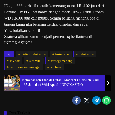
ID djua*** berhasil meraih kemenangan total Rp102 juta dari
Fortune Ox PG Soft hanya dengan modal Rp770 ribu. Proses
WD Rp100 juta cair mulus. Semua peluang menang ada di
tangan kamu jika bermain cerdas, disiplin, dan sabar.
Yuk, buktikan sendiri!
Saatnya giliran kamu menjadi pemenang berikutnya di
INDOKASINO!
Tag:
Daftar Indokasino
fortune ox
Indokasino
PG Soft
slot viral
strategi menang
testimoni kemenangan
wd besar
Kemenangan Liar di Hutan! Modal 900 Ribuan, Cair
135 Juta dari Wild Ape di INDOKASINO
Pos Terkait