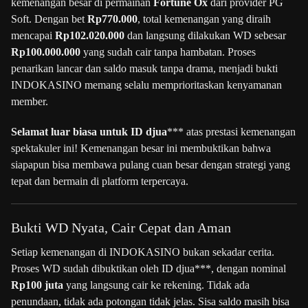
kemenangan besar di permainan
Fortune Ox
dari provider PG
Soft. Dengan bet
Rp770.000
, total kemenangan yang diraih
mencapai
Rp102.020.000
dan langsung dilakukan WD sebesar
Rp100.000.000
yang sudah cair tanpa hambatan. Proses
penarikan lancar dan saldo masuk tanpa drama, menjadi bukti
INDOKASINO memang selalu memprioritaskan kenyamanan
member.
Selamat luar biasa untuk ID djua
*** atas prestasi kemenangan
spektakuler ini! Kemenangan besar ini membuktikan bahwa
siapapun bisa membawa pulang cuan besar dengan strategi yang
tepat dan bermain di platform terpercaya.
Bukti WD Nyata, Cair Cepat dan Aman
Setiap kemenangan di INDOKASINO bukan sekadar cerita.
Proses WD sudah dibuktikan oleh ID djua***, dengan nominal
Rp100 juta
yang langsung cair ke rekening. Tidak ada
penundaan, tidak ada potongan tidak jelas. Sisa saldo masih bisa