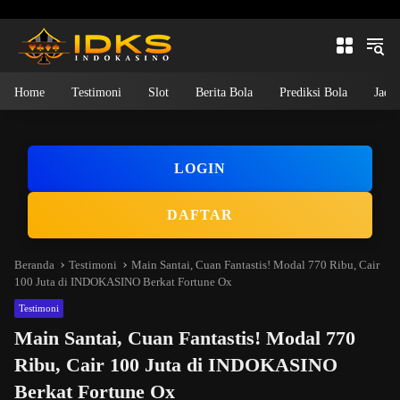
Langsung ke konten
Home
Testimoni
Slot
Berita Bola
Prediksi Bola
Jadw
LOGIN
DAFTAR
Beranda
Testimoni
Main Santai, Cuan Fantastis! Modal 770 Ribu, Cair
100 Juta di INDOKASINO Berkat Fortune Ox
Testimoni
Main Santai, Cuan Fantastis! Modal 770
Ribu, Cair 100 Juta di INDOKASINO
Berkat Fortune Ox