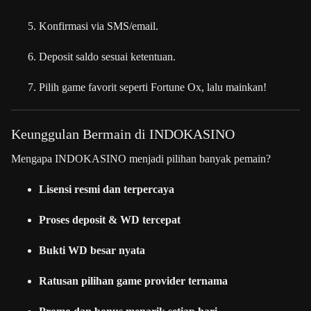
Konfirmasi via SMS/email.
Deposit saldo sesuai ketentuan.
Pilih game favorit seperti Fortune Ox, lalu mainkan!
Keunggulan Bermain di INDOKASINO
Mengapa INDOKASINO menjadi pilihan banyak pemain?
Lisensi resmi dan terpercaya
Proses deposit & WD tercepat
Bukti WD besar nyata
Ratusan pilihan game provider ternama