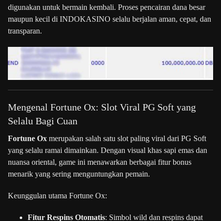
digunakan untuk bermain kembali. Proses pencairan dana besar
maupun kecil di INDOKASINO selalu berjalan aman, cepat, dan
transparan.
Mengenal Fortune Ox: Slot Viral PG Soft yang
Selalu Bagi Cuan
Fortune Ox
merupakan salah satu slot paling viral dari PG Soft
yang selalu ramai dimainkan. Dengan visual khas sapi emas dan
nuansa oriental, game ini menawarkan berbagai fitur bonus
menarik yang sering menguntungkan pemain.
Keunggulan utama Fortune Ox:
Fitur Respins Otomatis
: Simbol wild dan respins dapat