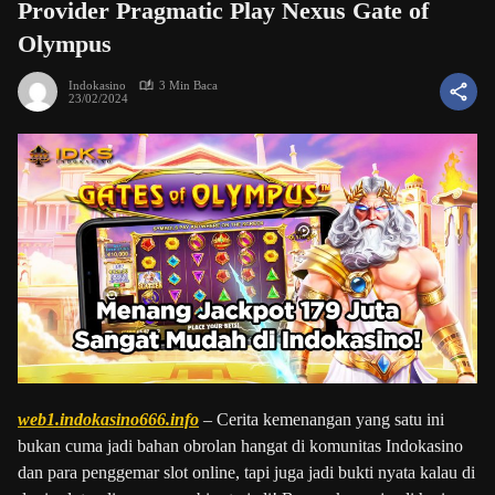
Provider Pragmatic Play Nexus Gate of
Olympus
Indokasino
3 Min Baca
23/02/2024
web1.indokasino666.info
– Cerita kemenangan yang satu ini
bukan cuma jadi bahan obrolan hangat di komunitas Indokasino
dan para penggemar slot online, tapi juga jadi bukti nyata kalau di