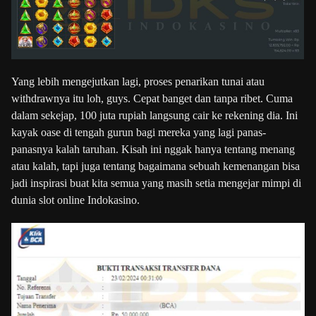
Yang lebih mengejutkan lagi, proses penarikan tunai atau
withdrawnya itu loh, guys. Cepat banget dan tanpa ribet. Cuma
dalam sekejap, 100 juta rupiah langsung cair ke rekening dia. Ini
kayak oase di tengah gurun bagi mereka yang lagi panas-
panasnya kalah taruhan. Kisah ini nggak hanya tentang menang
atau kalah, tapi juga tentang bagaimana sebuah kemenangan bisa
jadi inspirasi buat kita semua yang masih setia mengejar mimpi di
dunia slot online Indokasino.