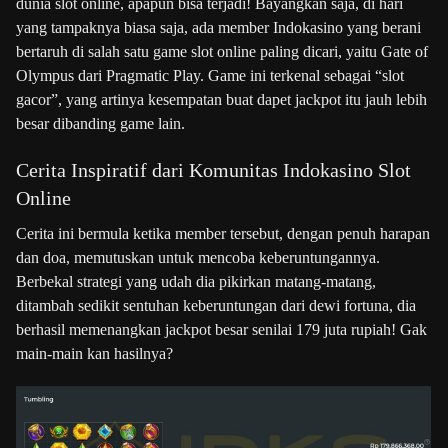
dunia slot online, apapun bisa terjadi! Bayangkan saja, di hari
yang tampaknya biasa saja, ada member Indokasino yang berani
bertaruh di salah satu game slot online paling dicari, yaitu Gate of
Olympus dari Pragmatic Play. Game ini terkenal sebagai “slot
gacor”, yang artinya kesempatan buat dapet jackpot itu jauh lebih
besar dibanding game lain.
Cerita Inspiratif dari Komunitas Indokasino Slot
Online
Cerita ini bermula ketika member tersebut, dengan penuh harapan
dan doa, memutuskan untuk mencoba keberuntungannya.
Berbekal strategi yang udah dia pikirkan matang-matang,
ditambah sedikit sentuhan keberuntungan dari dewi fortuna, dia
berhasil memenangkan jackpot besar senilai 179 juta rupiah! Gak
main-main kan hasilnya?