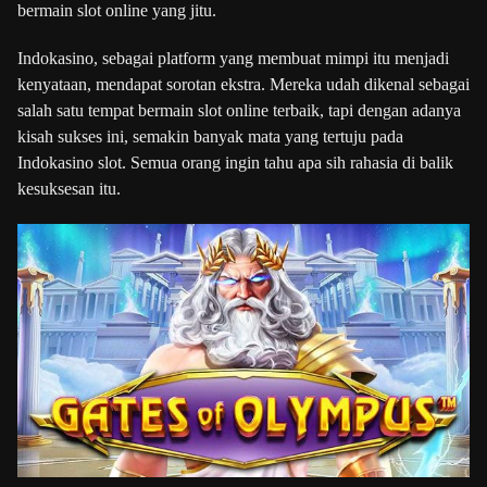
bermain slot online yang jitu.
Indokasino, sebagai platform yang membuat mimpi itu menjadi
kenyataan, mendapat sorotan ekstra. Mereka udah dikenal sebagai
salah satu tempat bermain slot online terbaik, tapi dengan adanya
kisah sukses ini, semakin banyak mata yang tertuju pada
Indokasino slot. Semua orang ingin tahu apa sih rahasia di balik
kesuksesan itu.