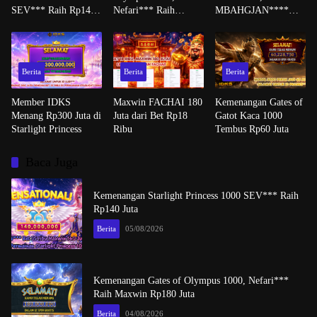
SEV*** Raih Rp140
Nefari*** Raih
MBAHGJAN****
Juta
Maxwin Rp180 Juta
Raih Maxwin Rp180
Juta
Berita
Berita
Berita
Member IDKS
Maxwin FACHAI 180
Kemenangan Gates of
Menang Rp300 Juta di
Juta dari Bet Rp18
Gatot Kaca 1000
Starlight Princess
Ribu
Tembus Rp60 Juta
Baca Juga
Kemenangan Starlight Princess 1000 SEV*** Raih
Rp140 Juta
Berita
05/08/2026
Kemenangan Gates of Olympus 1000, Nefari***
Raih Maxwin Rp180 Juta
Berita
04/08/2026