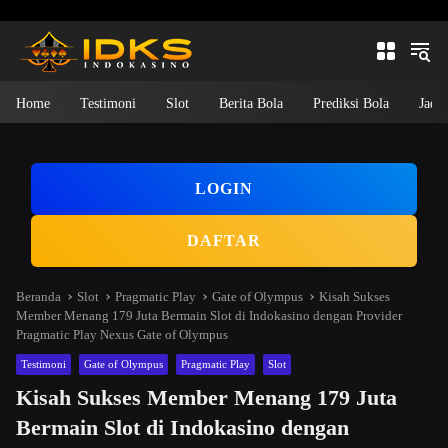
Langsung ke konten
Home
Testimoni
Slot
Berita Bola
Prediksi Bola
Jadw
LOGIN
DAFTAR
Beranda
Slot
Pragmatic Play
Gate of Olympus
Kisah Sukses
Member Menang 179 Juta Bermain Slot di Indokasino dengan Provider
Pragmatic Play Nexus Gate of Olympus
Testimoni
Gate of Olympus
Pragmatic Play
Slot
Kisah Sukses Member Menang 179 Juta
Bermain Slot di Indokasino dengan