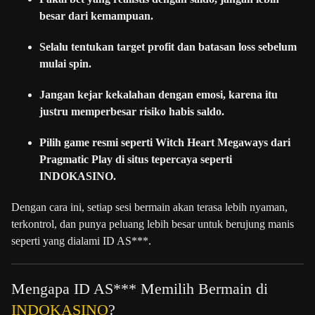
besar dari kemampuan.
Selalu tentukan target profit dan batasan loss sebelum
mulai spin.
Jangan kejar kekalahan dengan emosi, karena itu
justru memperbesar risiko habis saldo.
Pilih game resmi seperti Witch Heart Megaways dari
Pragmatic Play di situs tepercaya seperti
INDOKASINO.
Dengan cara ini, setiap sesi bermain akan terasa lebih nyaman,
terkontrol, dan punya peluang lebih besar untuk berujung manis
seperti yang dialami ID AS***.
Mengapa ID AS*** Memilih Bermain di
INDOKASINO
?