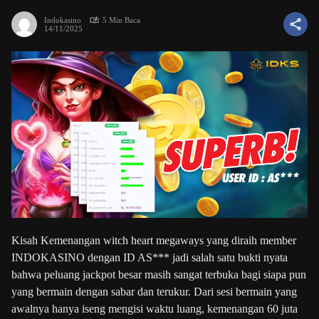
Indokasino
5 Min Baca
14/11/2025
Kisah Kemenangan witch heart megaways yang diraih member
INDOKASINO dengan ID AS*** jadi salah satu bukti nyata
bahwa peluang jackpot besar masih sangat terbuka bagi siapa pun
yang bermain dengan sabar dan terukur. Dari sesi bermain yang
awalnya hanya iseng mengisi waktu luang, kemenangan 60 juta