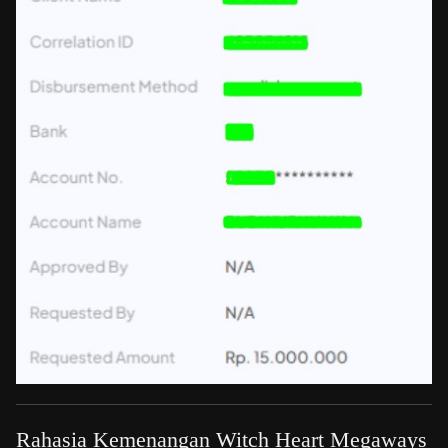
Rahasia Kemenangan Witch Heart Megaways