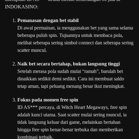
INDOKASINO:
Pemanasan dengan bet stabil
Di awal permainan, ia menggunakan bet yang sama selama
beberapa puluh spin. Tujuannya untuk membaca pola,
melihat seberapa sering simbol connect dan seberapa sering
scatter muncul.
Naik bet secara bertahap, bukan langsung tinggi
Setelah merasa pola sudah mulai “ramah”, barulah bet
dinaikkan sedikit demi sedikit. Cara ini membuat saldo
tetap aman, tapi peluang menang besar ikut meningkat.
Fokus pada momen free spin
ID AS*** percaya, di Witch Heart Megaways, free spin
adalah kunci utama. Saat scatter mulai sering muncul, ia
tidak langsung keluar dari game, melainkan bertahan
hingga free spin benar-benar terbuka dan memberikan
kombinasi terbaik.