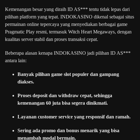
Kemenangan besar yang diraih ID AS*** tentu tidak lepas dari
pilihan platform yang tepat. INDOKASINO dikenal sebagai situs
permainan online tepercaya yang menyediakan berbagai game
Pragmatic Play resmi, termasuk Witch Heart Megaways, dengan
kualitas server stabil dan proses transaksi cepat.
Beberapa alasan kenapa INDOKASINO jadi pilihan ID AS***
antara lain:
Banyak pilihan game slot populer dan gampang
diakses.
Proses deposit dan withdraw cepat, sehingga
kemenangan 60 juta bisa segera dinikmati.
Layanan customer service yang responsif dan ramah.
Sering ada promo dan bonus menarik yang bisa
menambah modal bermain.