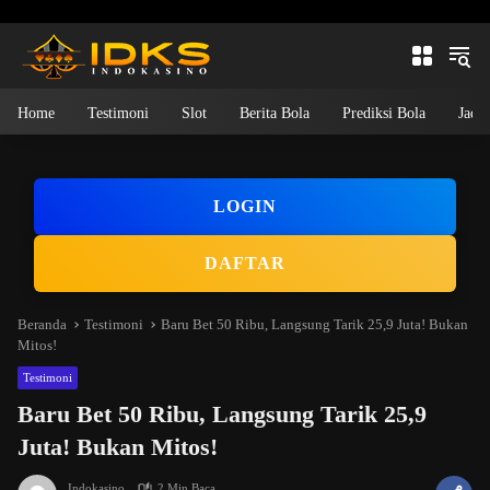
Langsung ke konten
Home
Testimoni
Slot
Berita Bola
Prediksi Bola
Jadw
LOGIN
DAFTAR
Beranda
Testimoni
Baru Bet 50 Ribu, Langsung Tarik 25,9 Juta! Bukan
Mitos!
Testimoni
Baru Bet 50 Ribu, Langsung Tarik 25,9
Juta! Bukan Mitos!
Indokasino
2 Min Baca