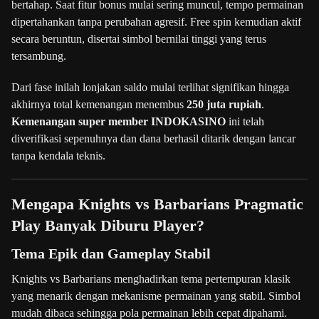
bertahap. Saat fitur bonus mulai sering muncul, tempo permainan
dipertahankan tanpa perubahan agresif. Free spin kemudian aktif
secara beruntun, disertai simbol bernilai tinggi yang terus
tersambung.
Dari fase inilah lonjakan saldo mulai terlihat signifikan hingga
akhirnya total kemenangan menembus
250 juta rupiah
.
Kemenangan super member INDOKASINO
ini telah
diverifikasi sepenuhnya dan dana berhasil ditarik dengan lancar
tanpa kendala teknis.
Mengapa Knights vs Barbarians Pragmatic
Play Banyak Diburu Player?
Tema Epik dan Gameplay Stabil
Knights vs Barbarians menghadirkan tema pertempuran klasik
yang menarik dengan mekanisme permainan yang stabil. Simbol
mudah dibaca sehingga pola permainan lebih cepat dipahami.