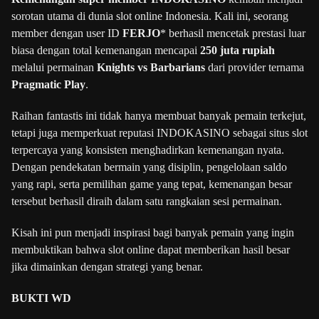
sorotan utama di dunia slot online Indonesia. Kali ini, seorang
member dengan user ID
FERJO
* berhasil mencetak prestasi luar
biasa dengan total kemenangan mencapai
250 juta rupiah
melalui permainan
Knights vs Barbarians
dari provider ternama
Pragmatic Play
.
Raihan fantastis ini tidak hanya membuat banyak pemain terkejut,
tetapi juga memperkuat reputasi INDOKASINO sebagai situs slot
terpercaya yang konsisten menghadirkan kemenangan nyata.
Dengan pendekatan bermain yang disiplin, pengelolaan saldo
yang rapi, serta pemilihan game yang tepat, kemenangan besar
tersebut berhasil diraih dalam satu rangkaian sesi permainan.
Kisah ini pun menjadi inspirasi bagi banyak pemain yang ingin
membuktikan bahwa slot online dapat memberikan hasil besar
jika dimainkan dengan strategi yang benar.
BUKTI WD