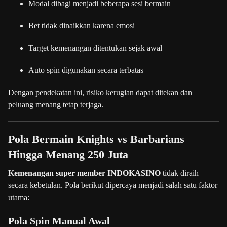
Modal dibagi menjadi beberapa sesi bermain
Bet tidak dinaikkan karena emosi
Target kemenangan ditentukan sejak awal
Auto spin digunakan secara terbatas
Dengan pendekatan ini, risiko kerugian dapat ditekan dan
peluang menang tetap terjaga.
Pola Bermain Knights vs Barbarians
Hingga Menang 250 Juta
Kemenangan super member INDOKASINO
tidak diraih
secara kebetulan. Pola berikut dipercaya menjadi salah satu faktor
utama:
Pola Spin Manual Awal