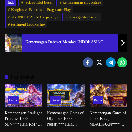
Tag:
jackpot slot besar
kemenangan slot online
Knights vs Barbarians Pragmatic Play
slot INDOKASINO terpercaya
Strategi Slot Gacor
testimoni Indokasino
Kemenangan Dahsyat Member INDOKASINO
Pos Terkait
Berita
Berita
Berita
Kemenangan Starlight
Kemenangan Gates of
Kemenangan Gates of
Princess 1000
Olympus 1000,
Gatot Kaca,
SEV*** Raih Rp140
Nefari*** Raih
MBAHGJAN****
Juta
Maxwin Rp180 Juta
Raih Maxwin Rp180