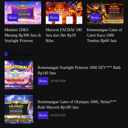
Juta
Berita
Berita
Berita
Member IDKS
Maxwin FACHAI 180
Kemenangan Gates of
Menang Rp300 Juta di
Juta dari Bet Rp18
Gatot Kaca 1000
Starlight Princess
Ribu
Tembus Rp60 Juta
Baca Juga
Kemenangan Starlight Princess 1000 SEV*** Raih
Rp140 Juta
Berita
05/08/2026
Kemenangan Gates of Olympus 1000, Nefari***
Raih Maxwin Rp180 Juta
Berita
04/08/2026