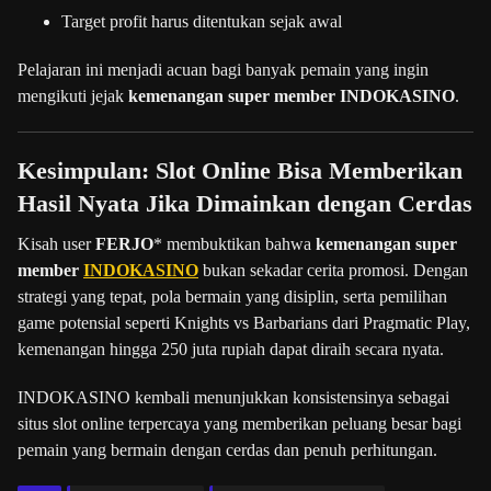
Target profit harus ditentukan sejak awal
Pelajaran ini menjadi acuan bagi banyak pemain yang ingin
mengikuti jejak
kemenangan super member INDOKASINO
.
Kesimpulan: Slot Online Bisa Memberikan
Hasil Nyata Jika Dimainkan dengan Cerdas
Kisah user
FERJO
* membuktikan bahwa
kemenangan super
member
INDOKASINO
bukan sekadar cerita promosi. Dengan
strategi yang tepat, pola bermain yang disiplin, serta pemilihan
game potensial seperti Knights vs Barbarians dari Pragmatic Play,
kemenangan hingga 250 juta rupiah dapat diraih secara nyata.
INDOKASINO kembali menunjukkan konsistensinya sebagai
situs slot online terpercaya yang memberikan peluang besar bagi
pemain yang bermain dengan cerdas dan penuh perhitungan.