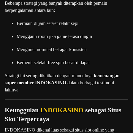
Beberapa strategi yang banyak diterapkan oleh pemain
berpengalaman antara lain:
Bermain di jam server relatif sepi
Mengganti room jika game terasa dingin
Mengunci nominal bet agar konsisten
Berhenti setelah free spin besar didapat
Strategi ini sering dikaitkan dengan munculnya
kemenangan
super member INDOKASINO
dalam berbagai testimoni
lainnya.
Keunggulan
INDOKASINO
sebagai Situs
Slot Terpercaya
INDOKASINO dikenal luas sebagai situs slot online yang