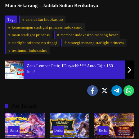
Main Sekarang – Jadilah Sultan Berikutnya
Tag:
cara daftar indokasino
kemenangan starlight princess indokasino
main starlight princess
member indokasino menang besar
starlight princess rtp tinggi
strategi menang starlight princess
testimoni Indokasino
Zeus Lempar Petir, ID syachh*** Auto Tajir 150
Juta!
Pos Terkait
Berita
Berita
Berita