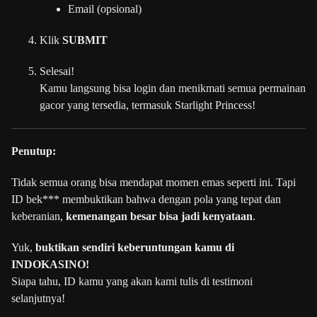
Email (opsional)
Klik
SUBMIT
Selesai!
Kamu langsung bisa login dan menikmati semua permainan
gacor yang tersedia, termasuk Starlight Princess!
Penutup:
Tidak semua orang bisa mendapat momen emas seperti ini. Tapi
ID bek*** membuktikan bahwa dengan pola yang tepat dan
keberanian,
kemenangan besar bisa jadi kenyataan
.
Yuk,
buktikan sendiri keberuntungan kamu di
INDOKASINO!
Siapa tahu, ID kamu yang akan kami tulis di testimoni
selanjutnya!