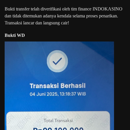
Bukti transfer telah diverifikasi oleh tim finance INDOKASINO
dan tidak ditemukan adanya kendala selama proses penarikan.
Transaksi lancar dan langsung cair!
Bukti WD