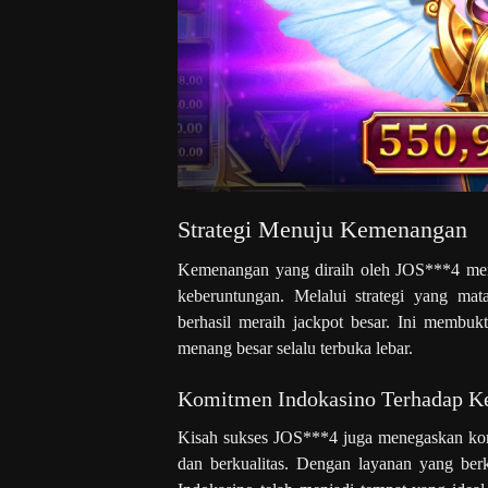
Strategi Menuju Kemenangan
Kemenangan yang diraih oleh JOS***4 men
keberuntungan. Melalui strategi yang mat
berhasil meraih jackpot besar. Ini membu
menang besar selalu terbuka lebar.
Komitmen Indokasino Terhadap Ke
Kisah sukses JOS***4 juga menegaskan ko
dan berkualitas. Dengan layanan yang ber