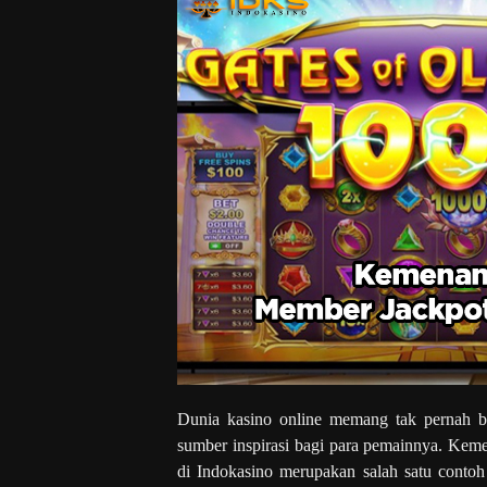
Dunia kasino online memang tak pernah be
sumber inspirasi bagi para pemainnya. Ke
di Indokasino merupakan salah satu contoh