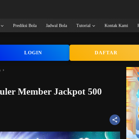
Prediksi Bola
Jadwal Bola
Tutorial
Kontak Kami
LOGIN
DAFTAR
s
ler Member Jackpot 500