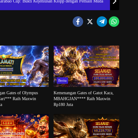
arabao Cup: Bukti Kejeniusan Klopp dengan Pemain Muda
Berita
an Gates of Olympus
Kemenangan Gates of Gatot Kaca,
fari*** Raih Maxwin
MBAHGJAN**** Raih Maxwin
ta
Rp180 Juta