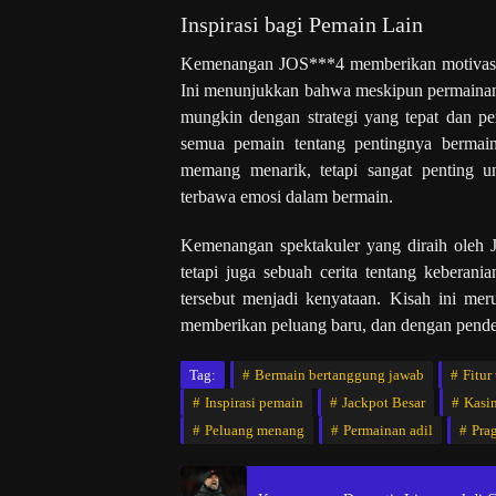
Inspirasi bagi Pemain Lain
Kemenangan JOS***4 memberikan motivasi b
Ini menunjukkan bahwa meskipun permainan 
mungkin dengan strategi yang tepat dan pe
semua pemain tentang pentingnya bermai
memang menarik, tetapi sangat penting u
terbawa emosi dalam bermain.
Kemenangan spektakuler yang diraih oleh 
tetapi juga sebuah cerita tentang kebera
tersebut menjadi kenyataan. Kisah ini mer
memberikan peluang baru, dan dengan pendeka
Tag:
Bermain bertanggung jawab
Fitur
Inspirasi pemain
Jackpot Besar
Kasi
Peluang menang
Permainan adil
Pra