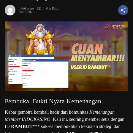
Indokasino
5 Min Baca
24/08/2025
Pembuka: Bukti Nyata Kemenangan
Kabar gembira kembali hadir dari komunitas
Kemenangan
Member INDOKASINO
. Kali ini, seorang member setia dengan
ID
RAMBUT
*** sukses membuktikan kekuatan strategi dan