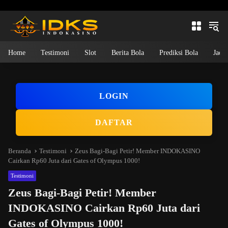
Langsung ke konten
Home
Testimoni
Slot
Berita Bola
Prediksi Bola
Jadw
LOGIN
DAFTAR
Beranda
Testimoni
Zeus Bagi-Bagi Petir! Member INDOKASINO
Cairkan Rp60 Juta dari Gates of Olympus 1000!
Testimoni
Zeus Bagi-Bagi Petir! Member
INDOKASINO Cairkan Rp60 Juta dari
Gates of Olympus 1000!