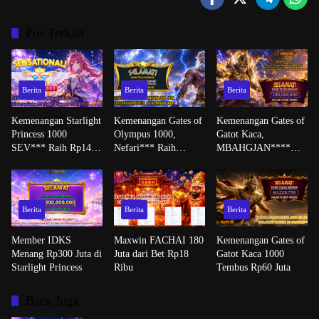
Pos Terkait
Berita
Berita
Berita
Kemenangan Starlight
Kemenangan Gates of
Kemenangan Gates of
Princess 1000
Olympus 1000,
Gatot Kaca,
SEV*** Raih Rp140
Nefari*** Raih
MBAHGJAN****
Juta
Maxwin Rp180 Juta
Raih Maxwin Rp180
Juta
Berita
Berita
Berita
Member IDKS
Maxwin FACHAI 180
Kemenangan Gates of
Menang Rp300 Juta di
Juta dari Bet Rp18
Gatot Kaca 1000
Starlight Princess
Ribu
Tembus Rp60 Juta
Baca Juga