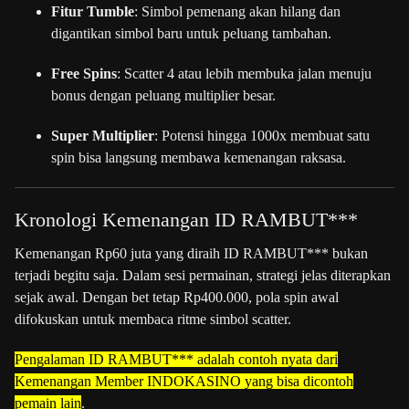
Fitur Tumble
: Simbol pemenang akan hilang dan
digantikan simbol baru untuk peluang tambahan.
Free Spins
: Scatter 4 atau lebih membuka jalan menuju
bonus dengan peluang multiplier besar.
Super Multiplier
: Potensi hingga 1000x membuat satu
spin bisa langsung membawa kemenangan raksasa.
Kronologi Kemenangan ID RAMBUT***
Kemenangan Rp60 juta yang diraih ID RAMBUT*** bukan
terjadi begitu saja. Dalam sesi permainan, strategi jelas diterapkan
sejak awal. Dengan bet tetap Rp400.000, pola spin awal
difokuskan untuk membaca ritme simbol scatter.
Pengalaman ID RAMBUT*** adalah contoh nyata dari
Kemenangan Member INDOKASINO yang bisa dicontoh
pemain lain
.