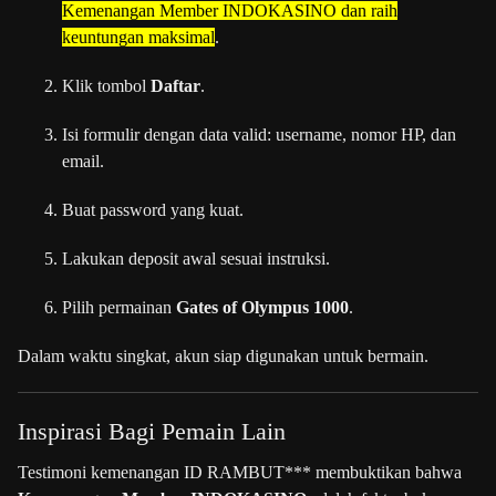
Kemenangan Member INDOKASINO dan raih
keuntungan maksimal
.
Klik tombol
Daftar
.
Isi formulir dengan data valid: username, nomor HP, dan
email.
Buat password yang kuat.
Lakukan deposit awal sesuai instruksi.
Pilih permainan
Gates of Olympus 1000
.
Dalam waktu singkat, akun siap digunakan untuk bermain.
Inspirasi Bagi Pemain Lain
Testimoni kemenangan ID RAMBUT*** membuktikan bahwa