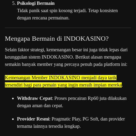
Psikologi Bermain
Tidak panik saat spin kosong terjadi. Tetap konsisten
dengan rencana permainan.
Mengapa Bermain di INDOKASINO?
Selain faktor strategi, kemenangan besar ini juga tidak lepas dari
keunggulan sistem INDOKASINO. Berikut alasan mengapa
semakin banyak member yang percaya penuh pada platform ini:
Kemenangan Member INDOKASINO menjadi daya tarik
tersendiri bagi para pemain yang ingin meraih impian mereka
.
Withdraw Cepat
: Proses pencairan Rp60 juta dilakukan
dengan aman dan cepat.
Provider Resmi
: Pragmatic Play, PG Soft, dan provider
ternama lainnya tersedia lengkap.