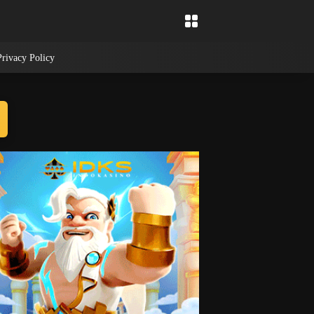
Privacy Policy