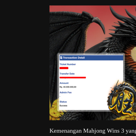
Kemenangan Mahjong Wins 3 yan