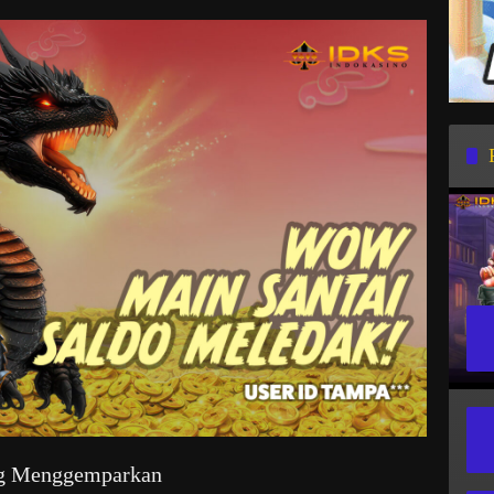
g Menggemparkan