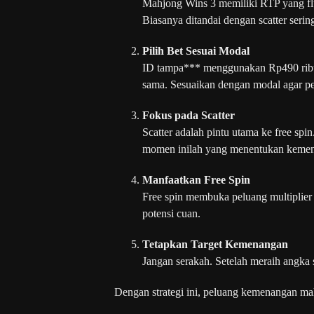
Mahjong Wins 3 memiliki RTP yang flu
Biasanya ditandai dengan scatter serin
Pilih Bet Sesuai Modal
ID tampa*** menggunakan Rp490 ribu 
sama. Sesuaikan dengan modal agar pe
Fokus pada Scatter
Scatter adalah pintu utama ke free spi
momen inilah yang menentukan kemen
Manfaatkan Free Spin
Free spin membuka peluang multiplier 
potensi cuan.
Tetapkan Target Kemenangan
Jangan serakah. Setelah meraih angka 
Dengan strategi ini, peluang kemenangan ma