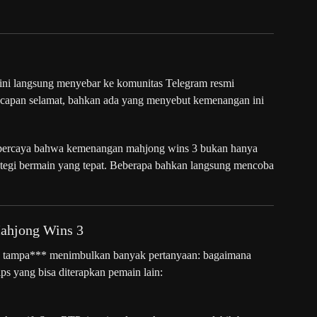
ini langsung menyebar ke komunitas Telegram resmi
pan selamat, bahkan ada yang menyebut kemenangan ini
 percaya bahwa kemenangan mahjong wins 3 bukan hanya
rategi bermain yang tepat. Beberapa bahkan langsung mencoba
Mahjong Wins 3
 tampa*** menimbulkan banyak pertanyaan: bagaimana
ips yang bisa diterapkan pemain lain: