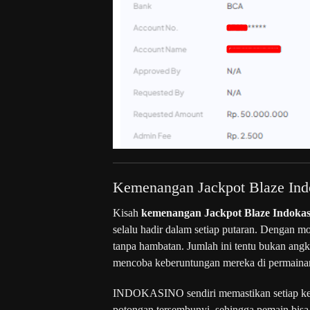
Kemenangan Jackpot Blaze Ind
Kisah
kemenangan Jackpot Blaze Indokas
selalu hadir dalam setiap putaran. Dengan mo
tanpa hambatan. Jumlah ini tentu bukan angka
mencoba keberuntungan mereka di permainan
INDOKASINO sendiri memastikan setiap kem
potongan tersembunyi, sehingga pemain bisa