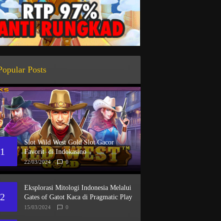
Popular Posts
Slot Wild West Gold Slot Gacor
1
Favorit di Indokasino
22/03/2024
0
Eksplorasi Mitologi Indonesia Melalui
2
Gates of Gatot Kaca di Pragmatic Play
15/03/2024
0