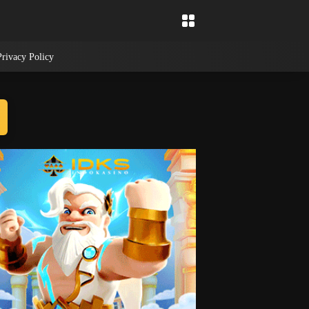
Privacy Policy