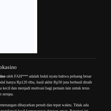
okasino
ino
oleh FAH*** adalah bukti nyata bahwa peluang besar
dal hanya Rp120 ribu, hasil akhir Rp50 juta berhasil diraih
 kecil dan menjadi motivasi bagi pemain lain untuk terus
 serupa.
enangan dibayarkan penuh dan tepat waktu. Tidak ada
 menikmati hasil kemenangan dengan aman. Reputasi ini