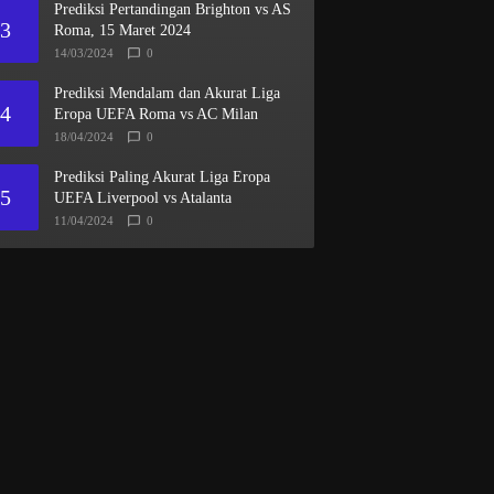
Prediksi Pertandingan Brighton vs AS
3
Roma, 15 Maret 2024
14/03/2024
0
Prediksi Mendalam dan Akurat Liga
4
Eropa UEFA Roma vs AC Milan
18/04/2024
0
Prediksi Paling Akurat Liga Eropa
5
UEFA Liverpool vs Atalanta
11/04/2024
0