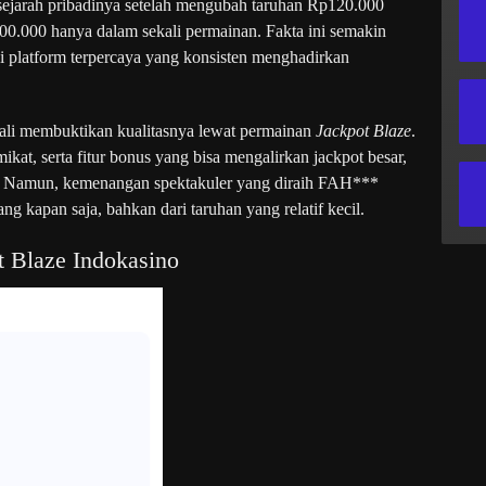
sejarah pribadinya setelah mengubah taruhan Rp120.000
00.000 hanya dalam sekali permainan. Fakta ini semakin
latform terpercaya yang konsisten menghadirkan
ali membuktikan kualitasnya lewat permainan
Jackpot Blaze
.
at, serta fitur bonus yang bisa mengalirkan jackpot besar,
in. Namun, kemenangan spektakuler yang diraih FAH***
 kapan saja, bahkan dari taruhan yang relatif kecil.
 Blaze Indokasino