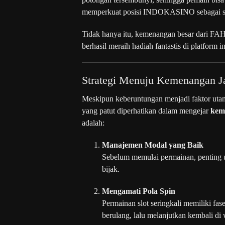
memperkuat posisi INDOKASINO sebagai situ
Tidak hanya itu, kemenangan besar dari FA
berhasil meraih hadiah fantastis di platform in
Strategi Menuju Kemenangan Ja
Meskipun keberuntungan menjadi faktor uta
yang patut diperhatikan dalam mengejar
kem
adalah:
Manajemen Modal yang Baik
Sebelum memulai permainan, penting u
bijak.
Mengamati Pola Spin
Permainan slot seringkali memiliki fa
berulang, lalu melanjutkan kembali di