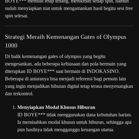
BOYE*** memilih tetap tenang, menikmati setiap spin, namun
sudah menyiapkan niat untuk mengamankan hasil begitu sesi free
spin selesai.
Strategi Meraih Kemenangan Gates of Olympus
1000
Di balik kemenangan gates of olympus yang begitu
mengesankan, ada beberapa kebiasaan dan pola bermain yang
diterapkan ID BOYE*** saat bermain di INDOKASINO.
Beberapa di antaranya bisa menjadi referensi bagi pemain lain
yang ingin menjadikan hiburan digital tetap terasa menyenangkan
dan terkontrol.
Menyiapkan Modal Khusus Hiburan
ID BOYE*** tidak menggunakan dana kebutuhan harian.
Ia memisahkan modal khusus untuk hiburan, sehingga apa
pun hasilnya tidak mengganggu keuangan utama.