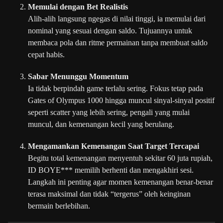
Memulai dengan Bet Realistis
Alih-alih langsung ngegas di nilai tinggi, ia memulai dari
nominal yang sesuai dengan saldo. Tujuannya untuk
membaca pola dan ritme permainan tanpa membuat saldo
cepat habis.
Sabar Menunggu Momentum
Ia tidak berpindah game terlalu sering. Fokus tetap pada
Gates of Olympus 1000 hingga muncul sinyal-sinyal positif
seperti scatter yang lebih sering, pengali yang mulai
muncul, dan kemenangan kecil yang berulang.
Mengamankan Kemenangan Saat Target Tercapai
Begitu total kemenangan menyentuh sekitar 60 juta rupiah,
ID BOYE*** memilih berhenti dan mengakhiri sesi.
Langkah ini penting agar momen kemenangan benar-benar
terasa maksimal dan tidak “tergerus” oleh keinginan
bermain berlebihan.