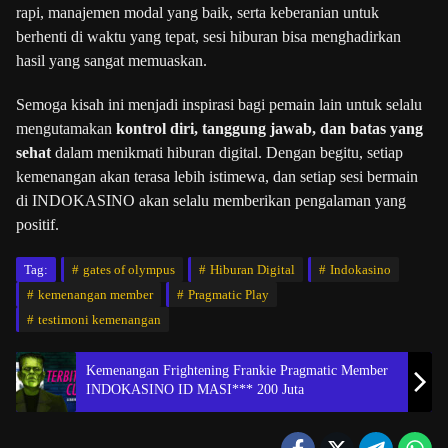
rapi, manajemen modal yang baik, serta keberanian untuk
berhenti di waktu yang tepat, sesi hiburan bisa menghadirkan
hasil yang sangat memuaskan.
Semoga kisah ini menjadi inspirasi bagi pemain lain untuk selalu
mengutamakan
kontrol diri, tanggung jawab, dan batas yang
sehat
dalam menikmati hiburan digital. Dengan begitu, setiap
kemenangan akan terasa lebih istimewa, dan setiap sesi bermain
di INDOKASINO akan selalu memberikan pengalaman yang
positif.
Tag:
gates of olympus
Hiburan Digital
Indokasino
kemenangan member
Pragmatic Play
testimoni kemenangan
Kemenangan Frightening Frankie Pragmatic Member
INDOKASINO ID MASI*** 200 Juta