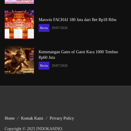
Maxwin FACHAI 180 Juta dari Bet Rp18 Ribu
Berita
29/07/2026
Kemenangan Gates of Gatot Kaca 1000 Tembus
Rp60 Juta
Berita
29/07/2026
Home
Kontak Kami
Privacy Policy
Copyright © 2025 INDOKASINO.