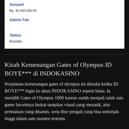
Kisah Kemenangan Gates of Olympus ID
BOYE*** di INDOKASINO
Perjalanan kemenangan gates of olympus ini dimulai ketika ID
BOYE*** login ke akun INDOKASINO seperti biasa. Ia
memilih Gates of Olympus 1000 karena sudah menjadi salah satu
game favoritnya berkat tampilan visual yang menarik, alur
permainan yang dinamis, serta fitur pengali yang bisa melonjak
tinggi dalam satu momen tertentu.