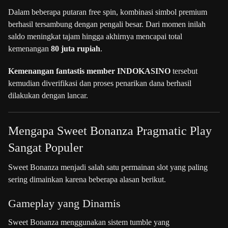
Dalam beberapa putaran free spin, kombinasi simbol premium
berhasil tersambung dengan pengali besar. Dari momen inilah
saldo meningkat tajam hingga akhirnya mencapai total
kemenangan
80 juta rupiah
.
Kemenangan fantastis member INDOKASINO
tersebut
kemudian diverifikasi dan proses penarikan dana berhasil
dilakukan dengan lancar.
Mengapa Sweet Bonanza Pragmatic Play
Sangat Populer
Sweet Bonanza menjadi salah satu permainan slot yang paling
sering dimainkan karena beberapa alasan berikut.
Gameplay yang Dinamis
Sweet Bonanza menggunakan sistem tumble yang