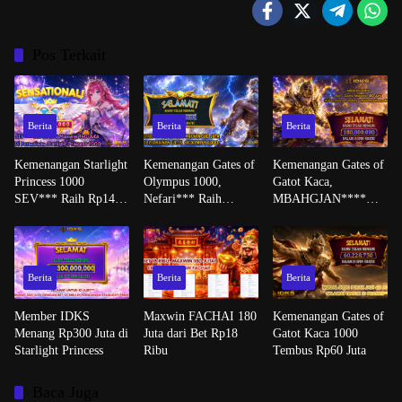
Pos Terkait
Berita
Berita
Berita
Kemenangan Starlight
Kemenangan Gates of
Kemenangan Gates of
Princess 1000
Olympus 1000,
Gatot Kaca,
SEV*** Raih Rp140
Nefari*** Raih
MBAHGJAN****
Juta
Maxwin Rp180 Juta
Raih Maxwin Rp180
Juta
Berita
Berita
Berita
Member IDKS
Maxwin FACHAI 180
Kemenangan Gates of
Menang Rp300 Juta di
Juta dari Bet Rp18
Gatot Kaca 1000
Starlight Princess
Ribu
Tembus Rp60 Juta
Baca Juga