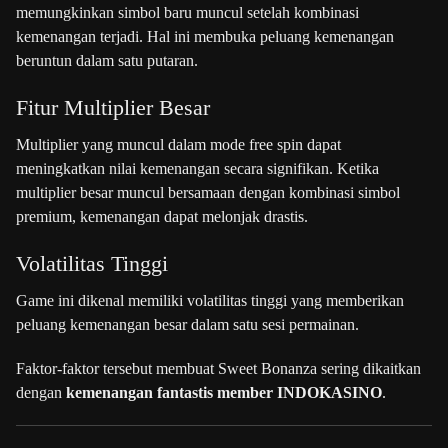
memungkinkan simbol baru muncul setelah kombinasi
kemenangan terjadi. Hal ini membuka peluang kemenangan
beruntun dalam satu putaran.
Fitur Multiplier Besar
Multiplier yang muncul dalam mode free spin dapat
meningkatkan nilai kemenangan secara signifikan. Ketika
multiplier besar muncul bersamaan dengan kombinasi simbol
premium, kemenangan dapat melonjak drastis.
Volatilitas Tinggi
Game ini dikenal memiliki volatilitas tinggi yang memberikan
peluang kemenangan besar dalam satu sesi permainan.
Faktor-faktor tersebut membuat Sweet Bonanza sering dikaitkan
dengan
kemenangan fantastis member INDOKASINO
.