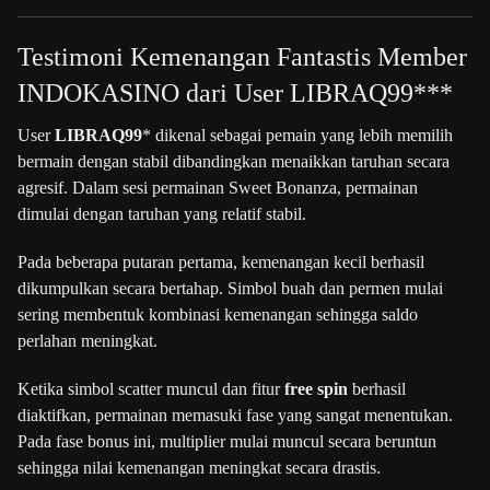
Testimoni Kemenangan Fantastis Member
INDOKASINO dari User LIBRAQ99***
User
LIBRAQ99
* dikenal sebagai pemain yang lebih memilih
bermain dengan stabil dibandingkan menaikkan taruhan secara
agresif. Dalam sesi permainan Sweet Bonanza, permainan
dimulai dengan taruhan yang relatif stabil.
Pada beberapa putaran pertama, kemenangan kecil berhasil
dikumpulkan secara bertahap. Simbol buah dan permen mulai
sering membentuk kombinasi kemenangan sehingga saldo
perlahan meningkat.
Ketika simbol scatter muncul dan fitur
free spin
berhasil
diaktifkan, permainan memasuki fase yang sangat menentukan.
Pada fase bonus ini, multiplier mulai muncul secara beruntun
sehingga nilai kemenangan meningkat secara drastis.