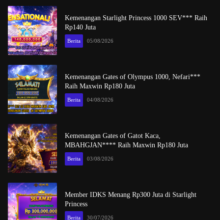
Kemenangan Starlight Princess 1000 SEV*** Raih
Rp140 Juta
Berita
05/08/2026
Kemenangan Gates of Olympus 1000, Nefari***
Raih Maxwin Rp180 Juta
Berita
04/08/2026
Kemenangan Gates of Gatot Kaca,
MBAHGJAN**** Raih Maxwin Rp180 Juta
Berita
03/08/2026
Member IDKS Menang Rp300 Juta di Starlight
Princess
Berita
30/07/2026