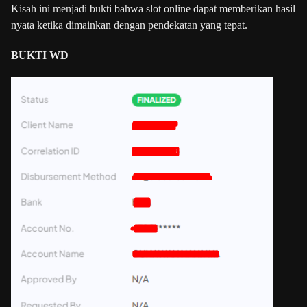
Kisah ini menjadi bukti bahwa slot online dapat memberikan hasil
nyata ketika dimainkan dengan pendekatan yang tepat.
BUKTI WD