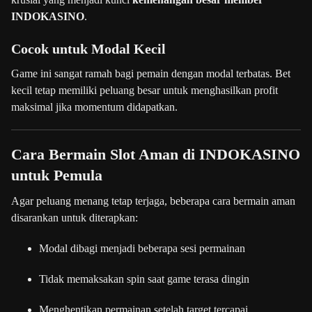
INDOKASINO
.
Cocok untuk Modal Kecil
Game ini sangat ramah bagi pemain dengan modal terbatas. Bet
kecil tetap memiliki peluang besar untuk menghasilkan profit
maksimal jika momentum didapatkan.
Cara Bermain Slot Aman di INDOKASINO
untuk Pemula
Agar peluang menang tetap terjaga, beberapa cara bermain aman
disarankan untuk diterapkan:
Modal dibagi menjadi beberapa sesi permainan
Tidak memaksakan spin saat game terasa dingin
Menghentikan permainan setelah target tercapai