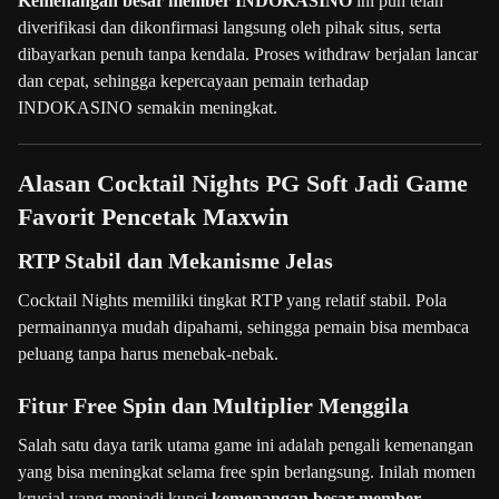
Kemenangan besar member INDOKASINO
ini pun telah
diverifikasi dan dikonfirmasi langsung oleh pihak situs, serta
dibayarkan penuh tanpa kendala. Proses withdraw berjalan lancar
dan cepat, sehingga kepercayaan pemain terhadap
INDOKASINO semakin meningkat.
Alasan Cocktail Nights PG Soft Jadi Game
Favorit Pencetak Maxwin
RTP Stabil dan Mekanisme Jelas
Cocktail Nights memiliki tingkat RTP yang relatif stabil. Pola
permainannya mudah dipahami, sehingga pemain bisa membaca
peluang tanpa harus menebak-nebak.
Fitur Free Spin dan Multiplier Menggila
Salah satu daya tarik utama game ini adalah pengali kemenangan
yang bisa meningkat selama free spin berlangsung. Inilah momen
krusial yang menjadi kunci
kemenangan besar member