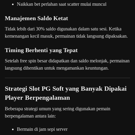
Naikkan bet perlahan saat scatter mulai muncul
Manajemen Saldo Ketat
Tidak lebih dari 30% saldo digunakan dalam satu sesi. Ketika
kemenangan kecil masuk, permainan tidak langsung dipaksakan.
Timing Berhenti yang Tepat
Setelah free spin besar didapatkan dan saldo melonjak, permainan
langsung dihentikan untuk mengamankan keuntungan.
Strategi Slot PG Soft yang Banyak Dipakai
Player Berpengalaman
Beberapa strategi umum yang sering digunakan pemain
berpengalaman antara lain:
Bermain di jam sepi server