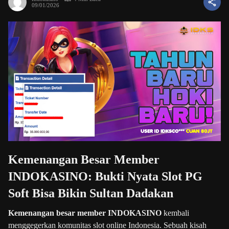
09/01/2026
Kemenangan Besar Member
INDOKASINO: Bukti Nyata Slot PG
Soft Bisa Bikin Sultan Dadakan
Kemenangan besar member INDOKASINO
kembali
menggegerkan komunitas slot online Indonesia. Sebuah kisah