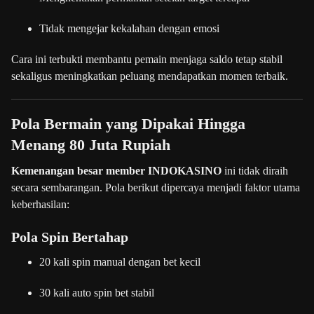
Tidak mengejar kekalahan dengan emosi
Cara ini terbukti membantu pemain menjaga saldo tetap stabil
sekaligus meningkatkan peluang mendapatkan momen terbaik.
Pola Bermain yang Dipakai Hingga
Menang 80 Juta Rupiah
Kemenangan besar member INDOKASINO
ini tidak diraih
secara sembarangan. Pola berikut dipercaya menjadi faktor utama
keberhasilan:
Pola Spin Bertahap
20 kali spin manual dengan bet kecil
30 kali auto spin bet stabil