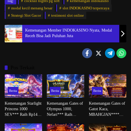
Tag:
cocktail nights pg soft
kemenangan indokasino
modal kecil menang besar
slot INDOKASINO terpercaya
Strategi Slot Gacor
testimoni slot online
Kemenangan Member INDOKASINO Nyata, Modal
Receh Bisa Jadi Puluhan Juta
Pos Terkait
Berita
Berita
Berita
Kemenangan Starlight
Kemenangan Gates of
Kemenangan Gates of
Princess 1000
Olympus 1000,
Gatot Kaca,
SEV*** Raih Rp140
Nefari*** Raih
MBAHGJAN****
Juta
Maxwin Rp180 Juta
Raih Maxwin Rp180
Juta