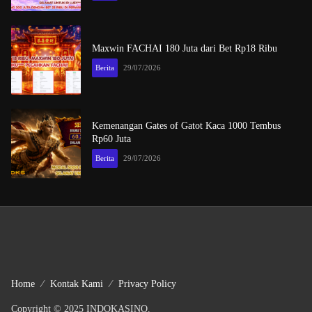
Maxwin FACHAI 180 Juta dari Bet Rp18 Ribu
Berita
29/07/2026
Kemenangan Gates of Gatot Kaca 1000 Tembus
Rp60 Juta
Berita
29/07/2026
Home
Kontak Kami
Privacy Policy
Copyright © 2025 INDOKASINO.