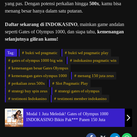
yang pas. Dengan potensi perkalian hingga
500x
, kamu bisa
menang besar hanya dalam satu putaran.
Daftar sekarang di INDOKASINO
, mainkan game andalan
seperti Gates of Olympus 1000, dan siapa tahu,
kemenangan
selanjutnya giliran kamu!
Tag:
bukti wd pragmatic
bukti wd pragmatic play
gates of olympus 1000 big win
indokasino pragmatic win
kemenangan besar Gates Olympus
kemenangan gates olympus 1000
menang 150 juta zeus
perkalian zeus 500x
Slot Pragmatic Play
strategi buy spin zeus
strategi gates of olympus
testimoni Indokasino
testimoni member indokasino
Modal 1 Juta Meledak! Gates of Olympus 1000
INDOKASINO Bikin Pak*** Panen 150 Juta