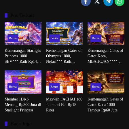
Pos Terkait
Berita
Berita
Berita
Kemenangan Starlight
Kemenangan Gates of
Kemenangan Gates of
Princess 1000
Olympus 1000,
Gatot Kaca,
SEV*** Raih Rp140
Nefari*** Raih
MBAHGJAN****
Juta
Maxwin Rp180 Juta
Raih Maxwin Rp180
Juta
Berita
Berita
Berita
Member IDKS
Maxwin FACHAI 180
Kemenangan Gates of
Menang Rp300 Juta di
Juta dari Bet Rp18
Gatot Kaca 1000
Starlight Princess
Ribu
Tembus Rp60 Juta
Baca Juga