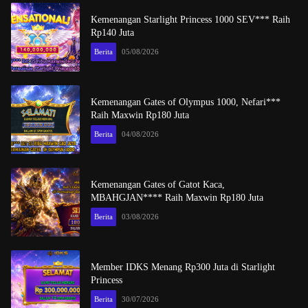
Kemenangan Starlight Princess 1000 SEV*** Raih
Rp140 Juta
Berita
05/08/2026
Kemenangan Gates of Olympus 1000, Nefari***
Raih Maxwin Rp180 Juta
Berita
04/08/2026
Kemenangan Gates of Gatot Kaca,
MBAHGJAN**** Raih Maxwin Rp180 Juta
Berita
03/08/2026
Member IDKS Menang Rp300 Juta di Starlight
Princess
Berita
30/07/2026