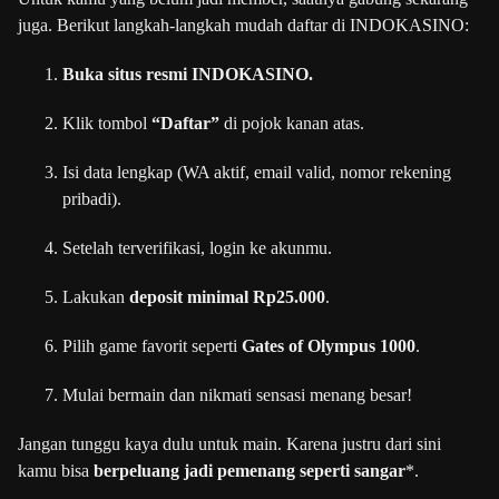
juga. Berikut langkah-langkah mudah daftar di INDOKASINO:
Buka situs resmi INDOKASINO.
Klik tombol
“Daftar”
di pojok kanan atas.
Isi data lengkap (WA aktif, email valid, nomor rekening
pribadi).
Setelah terverifikasi, login ke akunmu.
Lakukan
deposit minimal Rp25.000
.
Pilih game favorit seperti
Gates of Olympus 1000
.
Mulai bermain dan nikmati sensasi menang besar!
Jangan tunggu kaya dulu untuk main. Karena justru dari sini
kamu bisa
berpeluang jadi pemenang seperti sangar
*.