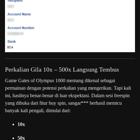
Perkalian Gila 10x – 500x Langsung Tembus
Game Gates of Olympus 1000 memang dikenal sebagai
permainan dengan potensi perkalian yang mengerikan. Tapi kali
ini, hasilnya benar-benar di luar ekspektasi. Dalam sesi freespin
yang dibuka dari fitur buy spin, sangar*** berhasil memicu
banyak kali pengali, dimulai dari:
10x
50x