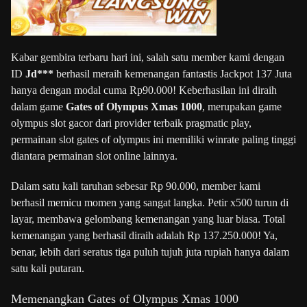
Kabar gembira terbaru hari ini, salah satu member kami dengan
ID
Jd***
berhasil meraih kemenangan fantastis Jackpot 137 Juta
hanya dengan modal cuma Rp90.000! Keberhasilan ini diraih
dalam game
Gates of Olympus Xmas 1000
, merupakan game
olympus slot gacor dari provider terbaik pragmatic play,
permainan slot gates of olympus ini memiliki winrate paling tinggi
diantara permainan slot online lainnya.
Dalam satu kali taruhan sebesar Rp 90.000, member kami
berhasil memicu momen yang sangat langka. Petir x500 turun di
layar, membawa gelombang kemenangan yang luar biasa. Total
kemenangan yang berhasil diraih adalah Rp 137.250.000! Ya,
benar, lebih dari seratus tiga puluh tujuh juta rupiah hanya dalam
satu kali putaran.
Memenangkan Gates of Olympus Xmas 1000