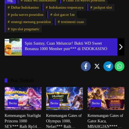
Tag:
bukti wd indokasino
cuan 1m waves poseidon
Daftar Indokasino
Indokasino terpercaya
jackpot slot
pola waves poseidon
slot gacor 1m
strategi menang poseidon
testimoni cuan
tips slot pragmatic
Spin Santuy, Cuan Meluncur! Bukti WD Sweet
Bonanza 1000 Member putr*** di INDOKASINO
Pos Terkait
Berita
Berita
Berita
Kemenangan Starlight
Kemenangan Gates of
Kemenangan Gates of
Princess 1000
Olympus 1000,
Gatot Kaca,
SEV*** Raih Rp140
Nefari*** Raih
MBAHGJAN****