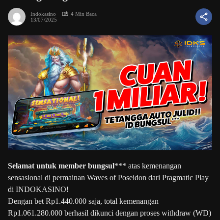
Indokasino
4 Min Baca
13/07/2025
Selamat untuk member bungsul
*** atas kemenangan
sensasional di permainan Waves of Poseidon dari Pragmatic Play
di INDOKASINO!
Dengan bet Rp1.440.000 saja, total kemenangan
Rp1.061.280.000 berhasil dikunci dengan proses withdraw (WD)