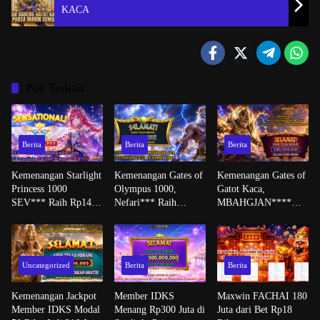
KACA
Pos Terkait
Berita
Berita
Berita
Kemenangan Starlight
Kemenangan Gates of
Kemenangan Gates of
Princess 1000
Olympus 1000,
Gatot Kaca,
SEV*** Raih Rp140
Nefari*** Raih
MBAHGJAN****
Juta
Maxwin Rp180 Juta
Raih Maxwin Rp180
Juta
Uncategorized
Berita
Berita
Kemenangan Jackpot
Member IDKS
Maxwin FACHAI 180
Member IDKS Modal
Menang Rp300 Juta di
Juta dari Bet Rp18