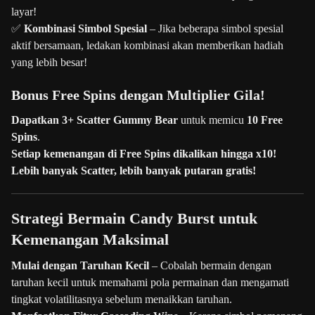
layar!
✅
Kombinasi Simbol Spesial
– Jika beberapa simbol spesial
aktif bersamaan, ledakan kombinasi akan memberikan hadiah
yang lebih besar!
Bonus Free Spins dengan Multiplier Gila!
Dapatkan 3+ Scatter Gummy Bear
untuk memicu
10 Free
Spins
.
Setiap kemenangan di Free Spins dikalikan hingga x10!
Lebih banyak Scatter, lebih banyak putaran gratis!
Strategi Bermain Candy Burst untuk
Kemenangan Maksimal
Mulai dengan Taruhan Kecil
– Cobalah bermain dengan
taruhan kecil untuk memahami pola permainan dan mengamati
tingkat volatilitasnya sebelum menaikkan taruhan.