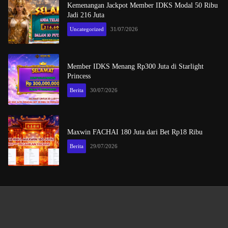
Kemenangan Jackpot Member IDKS Modal 50 Ribu
Jadi 216 Juta
Uncategorized
31/07/2026
Member IDKS Menang Rp300 Juta di Starlight
Princess
Berita
30/07/2026
Maxwin FACHAI 180 Juta dari Bet Rp18 Ribu
Berita
29/07/2026