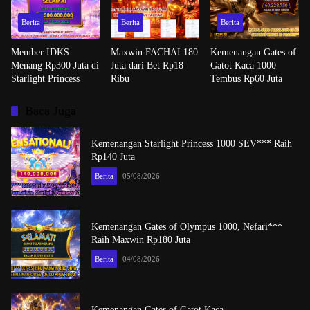
Berita
Berita
Berita
Member IDKS
Maxwin FACHAI 180
Kemenangan Gates of
Menang Rp300 Juta di
Juta dari Bet Rp18
Gatot Kaca 1000
Starlight Princess
Ribu
Tembus Rp60 Juta
Baca Juga
Kemenangan Starlight Princess 1000 SEV*** Raih
Rp140 Juta
Berita
05/08/2026
Kemenangan Gates of Olympus 1000, Nefari***
Raih Maxwin Rp180 Juta
Berita
04/08/2026
Kemenangan Gates of Gatot Kaca,