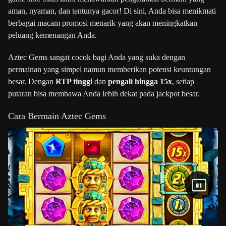
aman, nyaman, dan tentunya gacor! Di sini, Anda bisa menikmati
berbagai macam promosi menarik yang akan meningkatkan
peluang kemenangan Anda.
Aztec Gems sangat cocok bagi Anda yang suka dengan
permainan yang simpel namun memberikan potensi keuntungan
besar. Dengan
RTP tinggi
dan
pengali hingga 15x
, setiap
putaran bisa membawa Anda lebih dekat pada jackpot besar.
Cara Bermain Aztec Gems