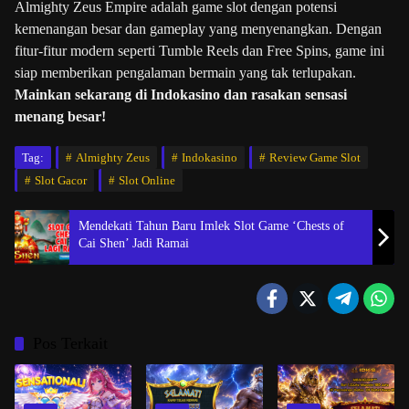
Almighty Zeus Empire adalah game slot dengan potensi
kemenangan besar dan gameplay yang menyenangkan. Dengan
fitur-fitur modern seperti Tumble Reels dan Free Spins, game ini
siap memberikan pengalaman bermain yang tak terlupakan.
Mainkan sekarang di Indokasino dan rasakan sensasi
menang besar!
Tag:
Almighty Zeus
Indokasino
Review Game Slot
Slot Gacor
Slot Online
Mendekati Tahun Baru Imlek Slot Game ‘Chests of
Cai Shen’ Jadi Ramai
Pos Terkait