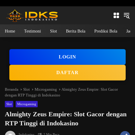
Langsung ke konten
Home
Testimoni
Slot
Berita Bola
Prediksi Bola
Jadw
LOGIN
DAFTAR
Beranda
Slot
Microgaming
Almighty Zeus Empire: Slot Gacor
dengan RTP Tinggi di Indokasino
Slot
Microgaming
Almighty Zeus Empire: Slot Gacor dengan
RTP Tinggi di Indokasino
Indokasino
2 Min Baca