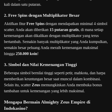
kali dalam satu putaran.
2. Free Spins dengan Multiplikator Besar
Aktifkan fitur
Free Spins
dengan mendapatkan minimal 4 simbol
scatter. Anda akan diberikan
15 putaran gratis
, di mana setiap
kemenangan akan dikalikan dengan multiplikator yang terus
bertambah. Semakin banyak multiplikator yang Anda kumpulkan,
semakin besar peluang Anda meraih kemenangan maksimal
hingga
250.000 koin
!
3. Simbol dan Nilai Kemenangan Tinggi
Beberapa simbol bernilai tinggi seperti petir, mahkota, dan harpa
memberikan keuntungan besar saat muncul dalam kombinasi.
Selain itu, scatter
Zeus
memungkinkan Anda membuka bonus
tambahan untuk kemenangan yang lebih maksimal.
Mengapa Bermain Almighty Zeus Empire di
Indokasino?