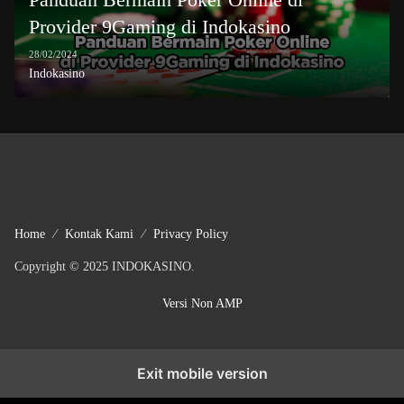
Provider 9Gaming di Indokasino
28/02/2024
Indokasino
Home
Kontak Kami
Privacy Policy
Copyright © 2025 INDOKASINO.
Versi Non AMP
Exit mobile version