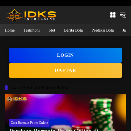
Langsung ke konten
Home
Testimoni
Slot
Berita Bola
Prediksi Bola
Jadw
LOGIN
DAFTAR
Cara Bermain Poker Online
Cara Bermain Poker Online
Panduan Bermain Poker Online di