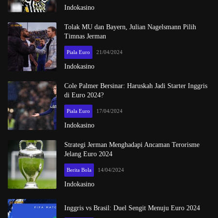
Indokasino
Tolak MU dan Bayern, Julian Nagelsmann Pilih
Timnas Jerman
Piala Euro
21/04/2024
Indokasino
Cole Palmer Bersinar: Haruskah Jadi Starter Inggris
di Euro 2024?
Piala Euro
17/04/2024
Indokasino
Strategi Jerman Menghadapi Ancaman Terorisme
Jelang Euro 2024
Berita Bola
14/04/2024
Indokasino
Inggris vs Brasil: Duel Sengit Menuju Euro 2024